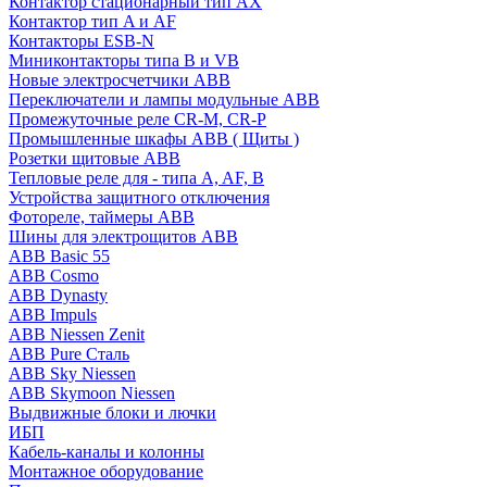
Контактор стационарный тип AX
Контактор тип A и AF
Контакторы ESB-N
Миниконтакторы типа B и VB
Новые электросчетчики ABB
Переключатели и лампы модульные ABB
Промежуточные реле CR-M, CR-P
Промышленные шкафы ABB ( Щиты )
Розетки щитовые ABB
Тепловые реле для - типа A, AF, B
Устройства защитного отключения
Фотореле, таймеры ABB
Шины для электрощитов АВВ
ABB Basic 55
ABB Cosmo
ABB Dynasty
ABB Impuls
ABB Niessen Zenit
ABB Pure Сталь
ABB Sky Niessen
ABB Skymoon Niessen
Выдвижные блоки и лючки
ИБП
Кабель-каналы и колонны
Монтажное оборудование