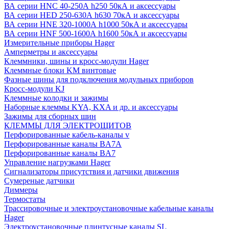
ВА серии HNC 40-250А h250 50кА и аксессуары
ВА серии HED 250-630А h630 70кА и аксессуары
ВА серии HNE 320-1000А h1000 50кА и аксессуары
ВА серии HNF 500-1600А h1600 50кА и аксессуары
Измерительные приборы Hager
Амперметры и аксессуары
Клеммники, шины и кросс-модули Hager
Клеммные блоки KM винтовые
Фазные шины для подключения модульных приборов
Кросс-модули KJ
Клеммные колодки и зажимы
Наборные клеммы KYA, KXA и др. и аксессуары
Зажимы для сборных шин
КЛЕММЫ ДЛЯ ЭЛЕКТРОЩИТОВ
Перфорированные кабель-каналы v
Перфорированные каналы BA7A
Перфорированные каналы BA7
Управление нагрузками Hager
Сигнализаторы присутствия и датчики движения
Сумереные датчики
Диммеры
Термостаты
Трассировочные и электроустановочные кабельные каналы
Hager
Электроустановочные плинтусные каналы SL