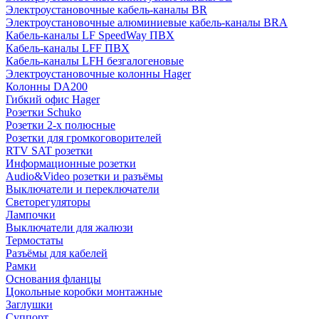
Электроустановочные кабель-каналы BR
Электроустановочные алюминиевые кабель-каналы BRA
Кабель-каналы LF SpeedWay ПВХ
Кабель-каналы LFF ПВХ
Кабель-каналы LFH безгалогеновые
Электроустановочные колонны Hager
Колонны DA200
Гибкий офис Hager
Розетки Schuko
Розетки 2-х полюсные
Розетки для громкоговорителей
RTV SAT розетки
Информационные розетки
Audio&Video розетки и разъёмы
Выключатели и переключатели
Светорегуляторы
Лампочки
Выключатели для жалюзи
Термостаты
Разъёмы для кабелей
Рамки
Основания фланцы
Цокольные коробки монтажные
Заглушки
Суппорт