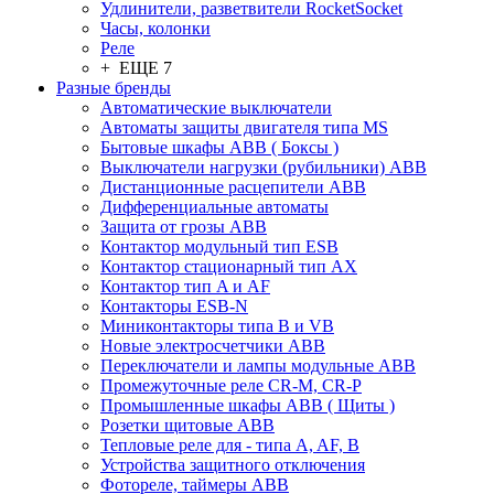
Удлинители, разветвители RocketSocket
Часы, колонки
Реле
+ ЕЩЕ 7
Разные бренды
Автоматические выключатели
Автоматы защиты двигателя типа MS
Бытовые шкафы ABB ( Боксы )
Выключатели нагрузки (рубильники) ABB
Дистанционные расцепители ABB
Дифференциальные автоматы
Защита от грозы ABB
Контактор модульный тип ESB
Контактор стационарный тип AX
Контактор тип A и AF
Контакторы ESB-N
Миниконтакторы типа B и VB
Новые электросчетчики ABB
Переключатели и лампы модульные ABB
Промежуточные реле CR-M, CR-P
Промышленные шкафы ABB ( Щиты )
Розетки щитовые ABB
Тепловые реле для - типа A, AF, B
Устройства защитного отключения
Фотореле, таймеры ABB