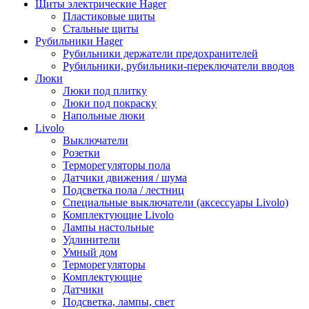
Щиты электрические Hager
Пластиковые щиты
Стальные щиты
Рубильники Hager
Рубильники держатели предохранителей
Рубильники, рубильники-переключатели вводов
Люки
Люки под плитку
Люки под покраску
Напольные люки
Livolo
Выключатели
Розетки
Терморегуляторы пола
Датчики движения / шума
Подсветка пола / лестниц
Специальные выключатели (аксессуары Livolo)
Комплектующие Livolo
Лампы настольные
Удлинители
Умный дом
Терморегуляторы
Комплектующие
Датчики
Подсветка, лампы, свет