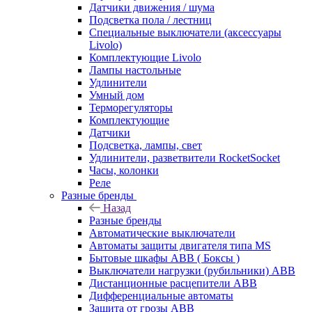
Датчики движения / шума
Подсветка пола / лестниц
Специальные выключатели (аксессуары
Livolo)
Комплектующие Livolo
Лампы настольные
Удлинители
Умный дом
Терморегуляторы
Комплектующие
Датчики
Подсветка, лампы, свет
Удлинители, разветвители RocketSocket
Часы, колонки
Реле
Разные бренды
Назад
Разные бренды
Автоматические выключатели
Автоматы защиты двигателя типа MS
Бытовые шкафы ABB ( Боксы )
Выключатели нагрузки (рубильники) ABB
Дистанционные расцепители ABB
Дифференциальные автоматы
Защита от грозы ABB