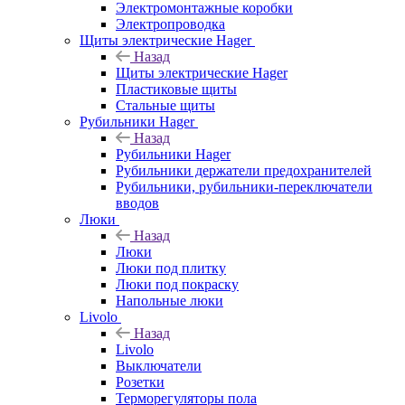
Электромонтажные коробки
Электропроводка
Щиты электрические Hager
Назад
Щиты электрические Hager
Пластиковые щиты
Стальные щиты
Рубильники Hager
Назад
Рубильники Hager
Рубильники держатели предохранителей
Рубильники, рубильники-переключатели
вводов
Люки
Назад
Люки
Люки под плитку
Люки под покраску
Напольные люки
Livolo
Назад
Livolo
Выключатели
Розетки
Терморегуляторы пола