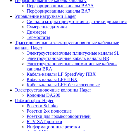
Перфорированные кабель-каналы v
Перфорированные каналы BA7A
Перфорированные каналы BA7
Управление нагрузками Hager
Сигнализаторы присутствия и датчики движения
Сумереные датчики
Диммеры
Термостаты
Трассировочные и электроустановочные кабельные
каналы Hager
Электроустановочные плинтусные каналы SL
Электроустановочные кабель-каналы BR
Электроустановочные алюминиевые кабель-
каналы BRA
Кабель-каналы LF SpeedWay ПВХ
Кабель-каналы LFF ПВХ
Кабель-каналы LFH безгалогеновые
Электроустановочные колонны Hager
Колонны DA200
Гибкий офис Hager
Розетки Schuko
Розетки 2-х полюсные
Розетки для громкоговорителей
RTV SAT розетки
Информационные розетки