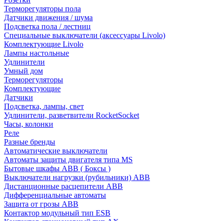
Терморегуляторы пола
Датчики движения / шума
Подсветка пола / лестниц
Специальные выключатели (аксессуары Livolo)
Комплектующие Livolo
Лампы настольные
Удлинители
Умный дом
Терморегуляторы
Комплектующие
Датчики
Подсветка, лампы, свет
Удлинители, разветвители RocketSocket
Часы, колонки
Реле
Разные бренды
Автоматические выключатели
Автоматы защиты двигателя типа MS
Бытовые шкафы ABB ( Боксы )
Выключатели нагрузки (рубильники) ABB
Дистанционные расцепители ABB
Дифференциальные автоматы
Защита от грозы ABB
Контактор модульный тип ESB