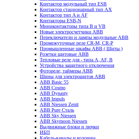
Контактор модульный тип ESB
Контактор стационарный тип AX
Контактор тип A и AF
Контакторы ESB-N
Миниконтакторы типа B и VB
Новые электросчетчики ABB
Переключатели и лампы модульные ABB
Промежуточные реле CR-M, CR-P
Промышленные шкафы ABB ( Щиты )
Розетки щитовые ABB
Тепловые реле для - типа A, AF, B
Устройства защитного отключения
Фотореле, таймеры ABB
Шины для электрощитов АВВ
ABB Basic 55
ABB Cosmo
ABB Dynasty
ABB Impuls
ABB Niessen Zenit
ABB Pure Сталь
ABB Sky Niessen
ABB Skymoon Niessen
Выдвижные блоки и лючки
ИБП
Кабель-каналы и колонны