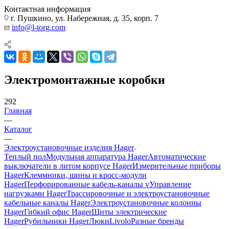
Контактная информация
г. Пушкино, ул. Набережная, д. 35, корп. 7
info@l-torg.com
Электромонтажные коробки
292
Главная
—
Каталог
—
Электроустановочные изделия Hager
Теплый пол
Модульная аппаратура Hager
Автоматические
выключатели в литом корпусе Hager
Измерительные приборы
Hager
Клеммники, шины и кросс-модули
Hager
Перфорированные кабель-каналы v
Управление
нагрузками Hager
Трассировочные и электроустановочные
кабельные каналы Hager
Электроустановочные колонны
Hager
Гибкий офис Hager
Щиты электрические
Hager
Рубильники Hager
Люки
Livolo
Разные бренды