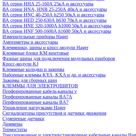
ВА серии HHA 25-160А 25кА и аксессуары
ВА серии HNA, HNB 25-250А 40кА и аксессуары
ВА серии HNC 40-250А h250 50кА и аксессуары
ВА серии HED 250-630А h630 70кА и аксессуары
ВА серии HNE 320-1000А h1000 50кА и аксессуары
ВА серии HNF 500-1600А h1600 50кА и аксессуары
Измерительные приборы Hager
Амперметры и аксессуары
Клеммники, шины и кросс-модули Hager
Клеммные блоки KM винтовые
Фазные шины для подключения модульных приборов
Кросс-модули KJ
Клеммные колодки и зажимы
Наборные клеммы KYA, KXA и др. и аксессуары
Зажимы для сборных шин
КЛЕММЫ ДЛЯ ЭЛЕКТРОЩИТОВ
Перфорированные кабель-каналы v
Перфорированные каналы BA7A
Перфорированные каналы BA7
Управление нагрузками Hager
Сигнализаторы присутствия и датчики движения
Сумереные датчики
Диммеры
Термостаты
Трассировочные и электроустановочные кабельные каналы Hag