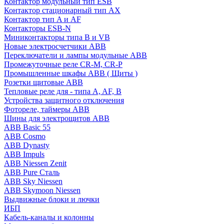
Контактор модульный тип ESB
Контактор стационарный тип AX
Контактор тип A и AF
Контакторы ESB-N
Миниконтакторы типа B и VB
Новые электросчетчики ABB
Переключатели и лампы модульные ABB
Промежуточные реле CR-M, CR-P
Промышленные шкафы ABB ( Щиты )
Розетки щитовые ABB
Тепловые реле для - типа A, AF, B
Устройства защитного отключения
Фотореле, таймеры ABB
Шины для электрощитов АВВ
ABB Basic 55
ABB Cosmo
ABB Dynasty
ABB Impuls
ABB Niessen Zenit
ABB Pure Сталь
ABB Sky Niessen
ABB Skymoon Niessen
Выдвижные блоки и лючки
ИБП
Кабель-каналы и колонны