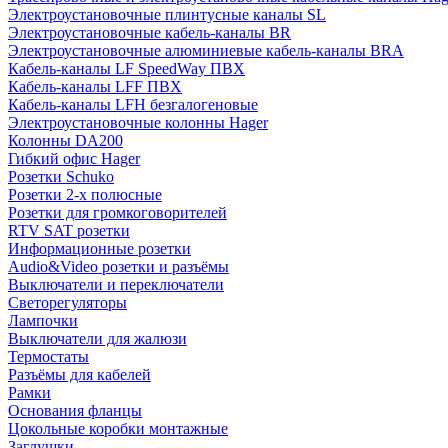
Электроустановочные плинтусные каналы SL
Электроустановочные кабель-каналы BR
Электроустановочные алюминиевые кабель-каналы BRA
Кабель-каналы LF SpeedWay ПВХ
Кабель-каналы LFF ПВХ
Кабель-каналы LFH безгалогеновые
Электроустановочные колонны Hager
Колонны DA200
Гибкий офис Hager
Розетки Schuko
Розетки 2-х полюсные
Розетки для громкоговорителей
RTV SAT розетки
Информационные розетки
Audio&Video розетки и разъёмы
Выключатели и переключатели
Светорегуляторы
Лампочки
Выключатели для жалюзи
Термостаты
Разъёмы для кабелей
Рамки
Основания фланцы
Цокольные коробки монтажные
Заглушки