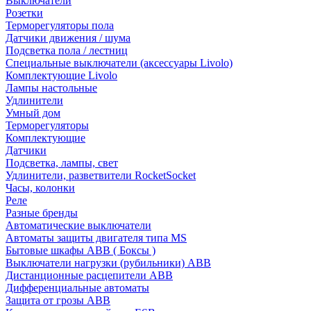
Выключатели
Розетки
Терморегуляторы пола
Датчики движения / шума
Подсветка пола / лестниц
Специальные выключатели (аксессуары Livolo)
Комплектующие Livolo
Лампы настольные
Удлинители
Умный дом
Терморегуляторы
Комплектующие
Датчики
Подсветка, лампы, свет
Удлинители, разветвители RocketSocket
Часы, колонки
Реле
Разные бренды
Автоматические выключатели
Автоматы защиты двигателя типа MS
Бытовые шкафы ABB ( Боксы )
Выключатели нагрузки (рубильники) ABB
Дистанционные расцепители ABB
Дифференциальные автоматы
Защита от грозы ABB