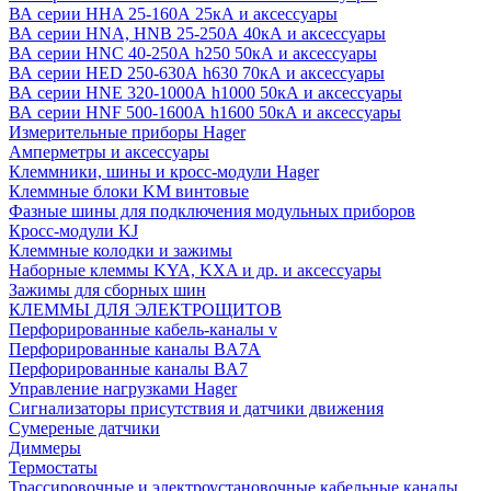
ВА серии HHA 25-160А 25кА и аксессуары
ВА серии HNA, HNB 25-250А 40кА и аксессуары
ВА серии HNC 40-250А h250 50кА и аксессуары
ВА серии HED 250-630А h630 70кА и аксессуары
ВА серии HNE 320-1000А h1000 50кА и аксессуары
ВА серии HNF 500-1600А h1600 50кА и аксессуары
Измерительные приборы Hager
Амперметры и аксессуары
Клеммники, шины и кросс-модули Hager
Клеммные блоки KM винтовые
Фазные шины для подключения модульных приборов
Кросс-модули KJ
Клеммные колодки и зажимы
Наборные клеммы KYA, KXA и др. и аксессуары
Зажимы для сборных шин
КЛЕММЫ ДЛЯ ЭЛЕКТРОЩИТОВ
Перфорированные кабель-каналы v
Перфорированные каналы BA7A
Перфорированные каналы BA7
Управление нагрузками Hager
Сигнализаторы присутствия и датчики движения
Сумереные датчики
Диммеры
Термостаты
Трассировочные и электроустановочные кабельные каналы