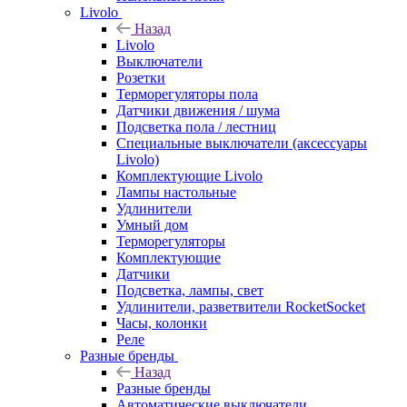
Livolo
Назад
Livolo
Выключатели
Розетки
Терморегуляторы пола
Датчики движения / шума
Подсветка пола / лестниц
Специальные выключатели (аксессуары
Livolo)
Комплектующие Livolo
Лампы настольные
Удлинители
Умный дом
Терморегуляторы
Комплектующие
Датчики
Подсветка, лампы, свет
Удлинители, разветвители RocketSocket
Часы, колонки
Реле
Разные бренды
Назад
Разные бренды
Автоматические выключатели