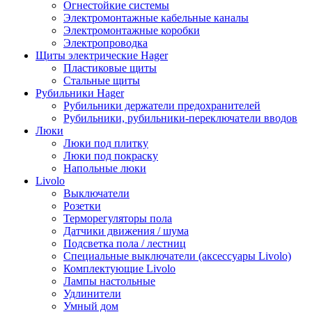
Огнестойкие системы
Электромонтажные кабельные каналы
Электромонтажные коробки
Электропроводка
Щиты электрические Hager
Пластиковые щиты
Стальные щиты
Рубильники Hager
Рубильники держатели предохранителей
Рубильники, рубильники-переключатели вводов
Люки
Люки под плитку
Люки под покраску
Напольные люки
Livolo
Выключатели
Розетки
Терморегуляторы пола
Датчики движения / шума
Подсветка пола / лестниц
Специальные выключатели (аксессуары Livolo)
Комплектующие Livolo
Лампы настольные
Удлинители
Умный дом