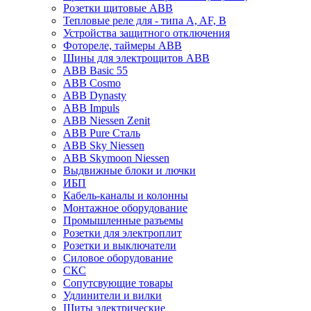
Розетки щитовые ABB
Тепловые реле для - типа A, AF, B
Устройства защитного отключения
Фотореле, таймеры ABB
Шины для электрощитов АВВ
ABB Basic 55
ABB Cosmo
ABB Dynasty
ABB Impuls
ABB Niessen Zenit
ABB Pure Сталь
ABB Sky Niessen
ABB Skymoon Niessen
Выдвижные блоки и лючки
ИБП
Кабель-каналы и колонны
Монтажное оборудование
Промышленные разъемы
Розетки для электроплит
Розетки и выключатели
Силовое оборудование
СКС
Сопутсвующие товары
Удлинители и вилки
Щиты электрические