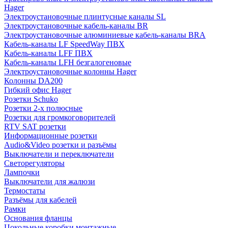
Hager
Электроустановочные плинтусные каналы SL
Электроустановочные кабель-каналы BR
Электроустановочные алюминиевые кабель-каналы BRA
Кабель-каналы LF SpeedWay ПВХ
Кабель-каналы LFF ПВХ
Кабель-каналы LFH безгалогеновые
Электроустановочные колонны Hager
Колонны DA200
Гибкий офис Hager
Розетки Schuko
Розетки 2-х полюсные
Розетки для громкоговорителей
RTV SAT розетки
Информационные розетки
Audio&Video розетки и разъёмы
Выключатели и переключатели
Светорегуляторы
Лампочки
Выключатели для жалюзи
Термостаты
Разъёмы для кабелей
Рамки
Основания фланцы
Цокольные коробки монтажные