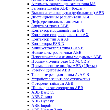
Автоматы защиты двигателя типа MS
Бытовые шкафы ABB ( Боксы )
Выключатели нагрузки (рубильники) ABB
Дистанционные расцепители ABB
Дифференциальные автоматы
Защита от грозы ABB
Контактор модульный тип ESB
Контактор стационарный тип AX
Контактор тип A и AF
Контакторы ESB-N
Миниконтакторы типа B и VB
Новые электросчетчики ABB
Переключатели и лампы модульные ABB
Промежуточные реле CR-M, CR-P
Промышленные шкафы ABB ( Щиты )
Розетки щитовые ABB
Тепловые реле для - типа A, AF, B
Устройства защитного отключения
Фотореле, таймеры ABB
Шины для электрощитов АВВ
ABB Basic 55
ABB Cosmo
ABB Dynasty
ABB Impuls
ABB Niessen Zenit