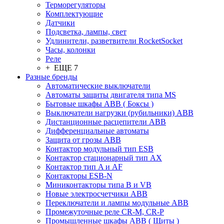
Терморегуляторы
Комплектующие
Датчики
Подсветка, лампы, свет
Удлинители, разветвители RocketSocket
Часы, колонки
Реле
+ ЕЩЕ 7
Разные бренды
Автоматические выключатели
Автоматы защиты двигателя типа MS
Бытовые шкафы ABB ( Боксы )
Выключатели нагрузки (рубильники) ABB
Дистанционные расцепители ABB
Дифференциальные автоматы
Защита от грозы ABB
Контактор модульный тип ESB
Контактор стационарный тип AX
Контактор тип A и AF
Контакторы ESB-N
Миниконтакторы типа B и VB
Новые электросчетчики ABB
Переключатели и лампы модульные ABB
Промежуточные реле CR-M, CR-P
Промышленные шкафы ABB ( Щиты )