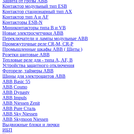
Защита от грозы ABB
Контактор модульный тип ESB
Контактор стационарный тип AX
Контактор тип A и AF
Контакторы ESB-N
Миниконтакторы типа B и VB
Новые электросчетчики ABB
Переключатели и лампы модульные ABB
Промежуточные реле CR-M, CR-P
Промышленные шкафы ABB ( Щиты )
Розетки щитовые ABB
Тепловые реле для - типа A, AF, B
Устройства защитного отключения
Фотореле, таймеры ABB
Шины для электрощитов АВВ
ABB Basic 55
ABB Cosmo
ABB Dynasty
ABB Impuls
ABB Niessen Zenit
ABB Pure Сталь
ABB Sky Niessen
ABB Skymoon Niessen
Выдвижные блоки и лючки
ИБП