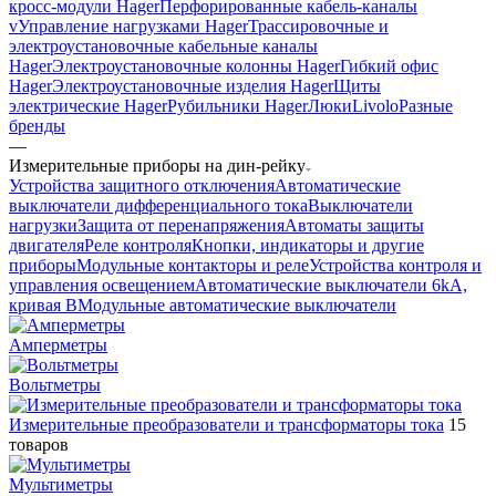
кросс-модули Hager
Перфорированные кабель-каналы
v
Управление нагрузками Hager
Трассировочные и
электроустановочные кабельные каналы
Hager
Электроустановочные колонны Hager
Гибкий офис
Hager
Электроустановочные изделия Hager
Щиты
электрические Hager
Рубильники Hager
Люки
Livolo
Разные
бренды
—
Измерительные приборы на дин-рейку
Устройства защитного отключения
Автоматические
выключатели дифференциального тока
Выключатели
нагрузки
Защита от перенапряжения
Автоматы защиты
двигателя
Реле контроля
Кнопки, индикаторы и другие
приборы
Модульные контакторы и реле
Устройства контроля и
управления освещением
Автоматические выключатели 6kA,
кривая В
Модульные автоматические выключатели
Амперметры
Вольтметры
Измерительные преобразователи и трансформаторы тока
15
товаров
Мультиметры