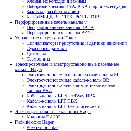
Клеммные колодки и зажимы
Наборные клеммы KYA, KXA и др. и аксессуары
Зажимы для сборных шин
КЛЕММЫ ДЛЯ ЭЛЕКТРОЩИТОВ
Перфорированные кабель-каналы v
Перфорированные каналы BA7A
Перфорированные каналы BA7
Управление нагрузками Hager
Сигнализаторы присутствия и датчики движения
Сумереные датчики
Диммеры
Термостаты
Трассировочные и электроустановочные кабельные
каналы Hager
Электроустановочные плинтусные каналы SL
Электроустановочные кабель-каналы BR
Электроустановочные алюминиевые кабель-
каналы BRA
Кабель-каналы LF SpeedWay ПВХ
Кабель-каналы LFF ПВХ
Кабель-каналы LFH безгалогеновые
Электроустановочные колонны Hager
Колонны DA200
Гибкий офис Hager
Розетки Schuko