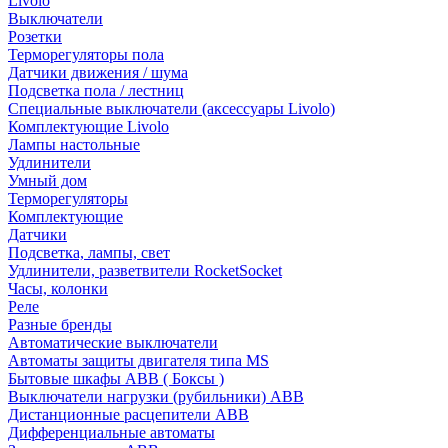
Livolo
Выключатели
Розетки
Терморегуляторы пола
Датчики движения / шума
Подсветка пола / лестниц
Специальные выключатели (аксессуары Livolo)
Комплектующие Livolo
Лампы настольные
Удлинители
Умный дом
Терморегуляторы
Комплектующие
Датчики
Подсветка, лампы, свет
Удлинители, разветвители RocketSocket
Часы, колонки
Реле
Разные бренды
Автоматические выключатели
Автоматы защиты двигателя типа MS
Бытовые шкафы ABB ( Боксы )
Выключатели нагрузки (рубильники) ABB
Дистанционные расцепители ABB
Дифференциальные автоматы