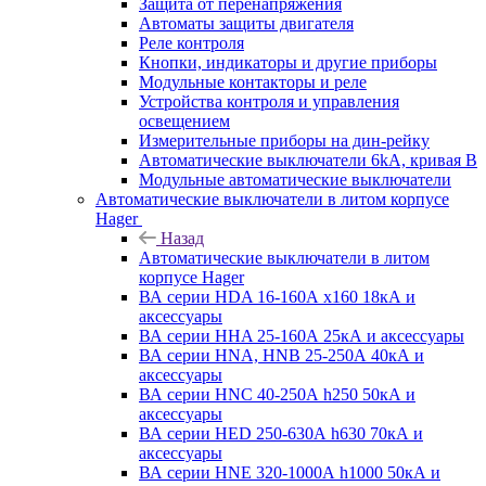
Защита от перенапряжения
Автоматы защиты двигателя
Реле контроля
Кнопки, индикаторы и другие приборы
Модульные контакторы и реле
Устройства контроля и управления
освещением
Измерительные приборы на дин-рейку
Автоматические выключатели 6kA, кривая В
Модульные автоматические выключатели
Автоматические выключатели в литом корпусе
Hager
Назад
Автоматические выключатели в литом
корпусе Hager
ВА серии HDA 16-160А x160 18кА и
аксессуары
ВА серии HHA 25-160А 25кА и аксессуары
ВА серии HNA, HNB 25-250А 40кА и
аксессуары
ВА серии HNC 40-250А h250 50кА и
аксессуары
ВА серии HED 250-630А h630 70кА и
аксессуары
ВА серии HNE 320-1000А h1000 50кА и