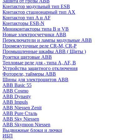
Защита от грозы ABB
Контактор модульный тип ESB
Контактор стационарный тип AX
Контактор тип A и AF
Контакторы ESB-N
Миниконтакторы типа B и VB
Новые электросчетчики ABB
Переключатели и лампы модульные ABB
Промежуточные реле CR-M, CR-P
Промышленные шкафы ABB ( Щиты )
Розетки щитовые ABB
Тепловые реле для - типа A, AF, B
Устройства защитного отключения
Фотореле, таймеры ABB
Шины для электрощитов АВВ
ABB Basic 55
ABB Cosmo
ABB Dynasty
ABB Impuls
ABB Niessen Zenit
ABB Pure Сталь
ABB Sky Niessen
ABB Skymoon Niessen
Выдвижные блоки и лючки
ИБП