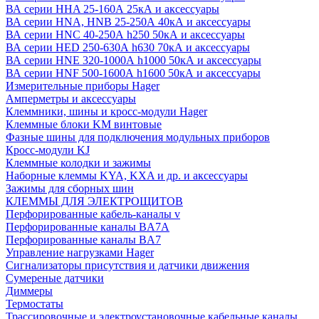
ВА серии HHA 25-160А 25кА и аксессуары
ВА серии HNA, HNB 25-250А 40кА и аксессуары
ВА серии HNC 40-250А h250 50кА и аксессуары
ВА серии HED 250-630А h630 70кА и аксессуары
ВА серии HNE 320-1000А h1000 50кА и аксессуары
ВА серии HNF 500-1600А h1600 50кА и аксессуары
Измерительные приборы Hager
Амперметры и аксессуары
Клеммники, шины и кросс-модули Hager
Клеммные блоки KM винтовые
Фазные шины для подключения модульных приборов
Кросс-модули KJ
Клеммные колодки и зажимы
Наборные клеммы KYA, KXA и др. и аксессуары
Зажимы для сборных шин
КЛЕММЫ ДЛЯ ЭЛЕКТРОЩИТОВ
Перфорированные кабель-каналы v
Перфорированные каналы BA7A
Перфорированные каналы BA7
Управление нагрузками Hager
Сигнализаторы присутствия и датчики движения
Сумереные датчики
Диммеры
Термостаты
Трассировочные и электроустановочные кабельные каналы