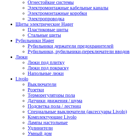
Огнестойкие системы
Электромонтажные кабельные каналы
Электромонтажные коробки
Электропроводка
Щиты электрические Hager
Пластиковые щиты
Стальные щиты
Рубильники Hager
Рубильники держатели предохранителей
Рубильники, рубильники-переключатели вводов
Люки
Люки под плитку
Люки под покраску
Напольные люки
Livolo
Выключатели
Розетки
Терморегуляторы пола
Датчики движения / шума
Подсветка пола / лестниц
Специальные выключатели (аксессуары Livolo)
Комплектующие Livolo
Лампы настольные
Удлинители
Умный дом