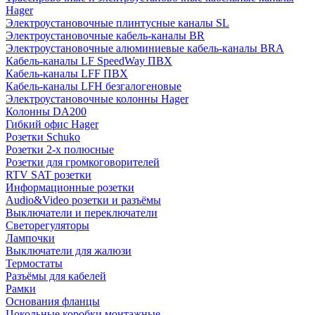
Hager
Электроустановочные плинтусные каналы SL
Электроустановочные кабель-каналы BR
Электроустановочные алюминиевые кабель-каналы BRA
Кабель-каналы LF SpeedWay ПВХ
Кабель-каналы LFF ПВХ
Кабель-каналы LFH безгалогеновые
Электроустановочные колонны Hager
Колонны DA200
Гибкий офис Hager
Розетки Schuko
Розетки 2-х полюсные
Розетки для громкоговорителей
RTV SAT розетки
Информационные розетки
Audio&Video розетки и разъёмы
Выключатели и переключатели
Светорегуляторы
Лампочки
Выключатели для жалюзи
Термостаты
Разъёмы для кабелей
Рамки
Основания фланцы
Цокольные коробки монтажные