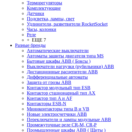
Терморегуляторы
Комплектующие
Датчики
Подсветка, лампы, свет
Удлинители, разветвители RocketSocket
Часы, колонки
Реле
+ ЕЩЕ 7
Разные бренды
Автоматические выключатели
Автоматы защиты двигателя типа MS
Бытовые шкафы ABB ( Боксы )
Выключатели нагрузки (рубильники) ABB
Дистанционные расцепители ABB
Дифференциальные автоматы
Защита от грозы ABB
Контактор модульный тип ESB
Контактор стационарный тип AX
Контактор тип A и AF
Контакторы ESB-N
Миниконтакторы типа B и VB
Новые электросчетчики ABB
Переключатели и лампы модульные ABB
Промежуточные реле CR-M, CR-P
Промышленные шкафы ABB ( Щиты )