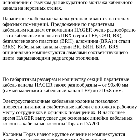
исполнении с язычком для аккуратного монтажа кабельного
канала на неровных стенах.
Парапетные кабельные каналы устанавливаются на стенах
офисных помещений. Предложение по парапетным
кабельным каналам от компании HAGER очень разнообразно
– это кабельные каналы из ПВХ (серии LFF, GBD, BR),
безгалогенового пластика (BRH), алюминия (BRA) и стали
(BRS). Кабельные каналы серии BR, BRH, BRA, BRS
опционально комплектуются ламелями соответствующего
цвета, закрывающими радиаторы отопления.
По габаритным размерам и количеству секций парапетные
кабель каналы HAGER также разнообразны – от 90х40 мм
(самый маленький кабельный канал LFF) до 210х85 мм.
Электроустановочные кабельные колонны позволяют
провести питание и слаботочные кабели с потолка к рабочему
месту сотрудников в офисных помещениях. В настоящее
время HAGER выпускает две основных линейки кабельных
колонн – кабельные колонны Topaz и DA200.
Колонны Topaz имеют круглое сечение и комплектуются
навесными электроустановочными блоками для