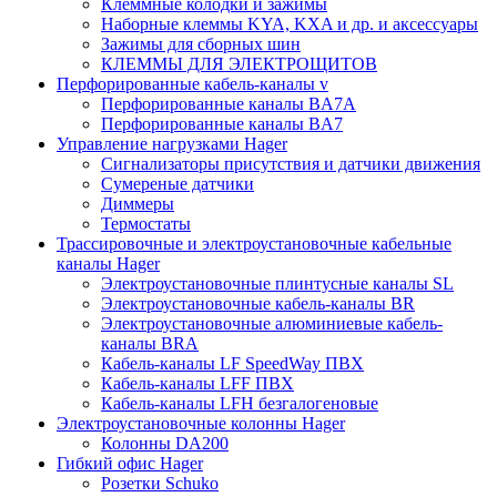
Клеммные колодки и зажимы
Наборные клеммы KYA, KXA и др. и аксессуары
Зажимы для сборных шин
КЛЕММЫ ДЛЯ ЭЛЕКТРОЩИТОВ
Перфорированные кабель-каналы v
Перфорированные каналы BA7A
Перфорированные каналы BA7
Управление нагрузками Hager
Сигнализаторы присутствия и датчики движения
Сумереные датчики
Диммеры
Термостаты
Трассировочные и электроустановочные кабельные
каналы Hager
Электроустановочные плинтусные каналы SL
Электроустановочные кабель-каналы BR
Электроустановочные алюминиевые кабель-
каналы BRA
Кабель-каналы LF SpeedWay ПВХ
Кабель-каналы LFF ПВХ
Кабель-каналы LFH безгалогеновые
Электроустановочные колонны Hager
Колонны DA200
Гибкий офис Hager
Розетки Schuko