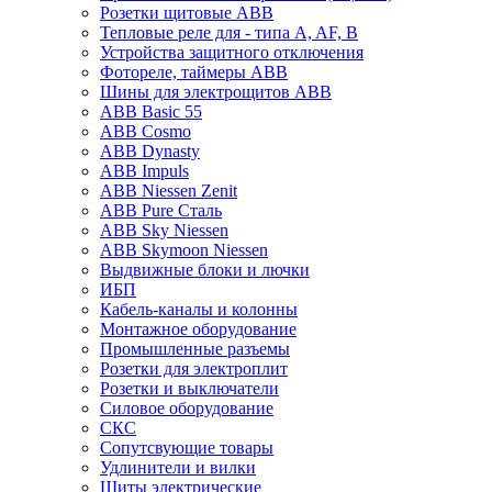
Розетки щитовые ABB
Тепловые реле для - типа A, AF, B
Устройства защитного отключения
Фотореле, таймеры ABB
Шины для электрощитов АВВ
ABB Basic 55
ABB Cosmo
ABB Dynasty
ABB Impuls
ABB Niessen Zenit
ABB Pure Сталь
ABB Sky Niessen
ABB Skymoon Niessen
Выдвижные блоки и лючки
ИБП
Кабель-каналы и колонны
Монтажное оборудование
Промышленные разъемы
Розетки для электроплит
Розетки и выключатели
Силовое оборудование
СКС
Сопутсвующие товары
Удлинители и вилки
Щиты электрические