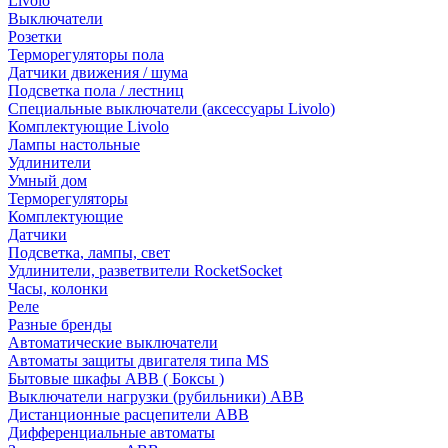
Livolo
Выключатели
Розетки
Терморегуляторы пола
Датчики движения / шума
Подсветка пола / лестниц
Специальные выключатели (аксессуары Livolo)
Комплектующие Livolo
Лампы настольные
Удлинители
Умный дом
Терморегуляторы
Комплектующие
Датчики
Подсветка, лампы, свет
Удлинители, разветвители RocketSocket
Часы, колонки
Реле
Разные бренды
Автоматические выключатели
Автоматы защиты двигателя типа MS
Бытовые шкафы ABB ( Боксы )
Выключатели нагрузки (рубильники) ABB
Дистанционные расцепители ABB
Дифференциальные автоматы