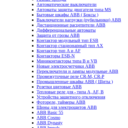
Автоматические выключатели
Автоматы защиты двигателя типа MS
Бытовые шкафы ABB ( Боксы )
Выключатели нагрузки (рубильники) ABB
Дистанционные расцепители ABB
Дифференциальные автоматы
Защита от грозы ABB
Контактор модульный тип ESB
Контактор стационарный тип AX
Контактор тип A и AF
Контакторы ESB-N
Миниконтакторы типа B и VB
Новые электросчетчики ABB
Переключатели и лампы модульные ABB
Промежуточные реле CR-M, CR-P
Промышленные шкафы ABB ( Щиты )
Розетки щитовые ABB
Тепловые реле для - типа A, AF, B
Устройства защитного отключения
Фотореле, таймеры ABB
Шины для электрощитов АВВ
ABB Basic 55
ABB Cosmo
ABB Dynasty
ABB Impuls