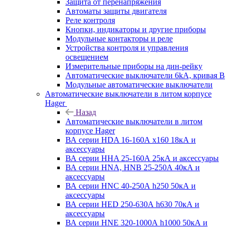
Защита от перенапряжения
Автоматы защиты двигателя
Реле контроля
Кнопки, индикаторы и другие приборы
Модульные контакторы и реле
Устройства контроля и управления
освещением
Измерительные приборы на дин-рейку
Автоматические выключатели 6kA, кривая В
Модульные автоматические выключатели
Автоматические выключатели в литом корпусе
Hager
Назад
Автоматические выключатели в литом
корпусе Hager
ВА серии HDA 16-160А x160 18кА и
аксессуары
ВА серии HHA 25-160А 25кА и аксессуары
ВА серии HNA, HNB 25-250А 40кА и
аксессуары
ВА серии HNC 40-250А h250 50кА и
аксессуары
ВА серии HED 250-630А h630 70кА и
аксессуары
ВА серии HNE 320-1000А h1000 50кА и