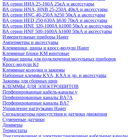
ВА серии HHA 25-160А 25кА и аксессуары
ВА серии HNA, HNB 25-250А 40кА и аксессуары
ВА серии HNC 40-250А h250 50кА и аксессуары
ВА серии HED 250-630А h630 70кА и аксессуары
ВА серии HNE 320-1000А h1000 50кА и аксессуары
ВА серии HNF 500-1600А h1600 50кА и аксессуары
Измерительные приборы Hager
Амперметры и аксессуары
Клеммники, шины и кросс-модули Hager
Клеммные блоки KM винтовые
Фазные шины для подключения модульных приборов
Кросс-модули KJ
Клеммные колодки и зажимы
Наборные клеммы KYA, KXA и др. и аксессуары
Зажимы для сборных шин
КЛЕММЫ ДЛЯ ЭЛЕКТРОЩИТОВ
Перфорированные кабель-каналы v
Перфорированные каналы BA7A
Перфорированные каналы BA7
Управление нагрузками Hager
Сигнализаторы присутствия и датчики движения
Сумереные датчики
Диммеры
Термостаты
Трассировочные и электроустановочные кабельные каналы