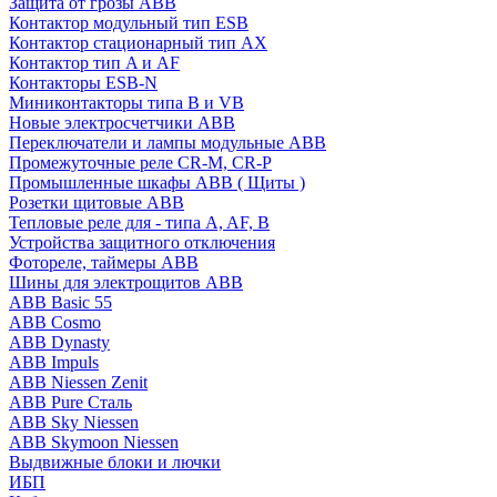
Защита от грозы ABB
Контактор модульный тип ESB
Контактор стационарный тип AX
Контактор тип A и AF
Контакторы ESB-N
Миниконтакторы типа B и VB
Новые электросчетчики ABB
Переключатели и лампы модульные ABB
Промежуточные реле CR-M, CR-P
Промышленные шкафы ABB ( Щиты )
Розетки щитовые ABB
Тепловые реле для - типа A, AF, B
Устройства защитного отключения
Фотореле, таймеры ABB
Шины для электрощитов АВВ
ABB Basic 55
ABB Cosmo
ABB Dynasty
ABB Impuls
ABB Niessen Zenit
ABB Pure Сталь
ABB Sky Niessen
ABB Skymoon Niessen
Выдвижные блоки и лючки
ИБП