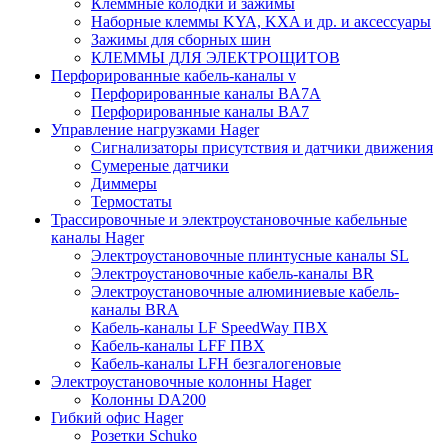
Клеммные колодки и зажимы
Наборные клеммы KYA, KXA и др. и аксессуары
Зажимы для сборных шин
КЛЕММЫ ДЛЯ ЭЛЕКТРОЩИТОВ
Перфорированные кабель-каналы v
Перфорированные каналы BA7A
Перфорированные каналы BA7
Управление нагрузками Hager
Сигнализаторы присутствия и датчики движения
Сумереные датчики
Диммеры
Термостаты
Трассировочные и электроустановочные кабельные
каналы Hager
Электроустановочные плинтусные каналы SL
Электроустановочные кабель-каналы BR
Электроустановочные алюминиевые кабель-
каналы BRA
Кабель-каналы LF SpeedWay ПВХ
Кабель-каналы LFF ПВХ
Кабель-каналы LFH безгалогеновые
Электроустановочные колонны Hager
Колонны DA200
Гибкий офис Hager
Розетки Schuko