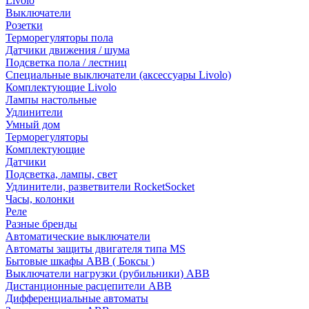
Livolo
Выключатели
Розетки
Терморегуляторы пола
Датчики движения / шума
Подсветка пола / лестниц
Специальные выключатели (аксессуары Livolo)
Комплектующие Livolo
Лампы настольные
Удлинители
Умный дом
Терморегуляторы
Комплектующие
Датчики
Подсветка, лампы, свет
Удлинители, разветвители RocketSocket
Часы, колонки
Реле
Разные бренды
Автоматические выключатели
Автоматы защиты двигателя типа MS
Бытовые шкафы ABB ( Боксы )
Выключатели нагрузки (рубильники) ABB
Дистанционные расцепители ABB
Дифференциальные автоматы