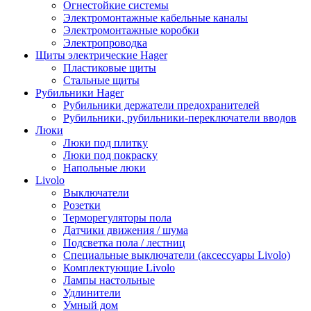
Огнестойкие системы
Электромонтажные кабельные каналы
Электромонтажные коробки
Электропроводка
Щиты электрические Hager
Пластиковые щиты
Стальные щиты
Рубильники Hager
Рубильники держатели предохранителей
Рубильники, рубильники-переключатели вводов
Люки
Люки под плитку
Люки под покраску
Напольные люки
Livolo
Выключатели
Розетки
Терморегуляторы пола
Датчики движения / шума
Подсветка пола / лестниц
Специальные выключатели (аксессуары Livolo)
Комплектующие Livolo
Лампы настольные
Удлинители
Умный дом