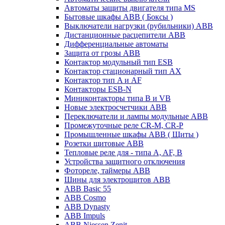
Автоматы защиты двигателя типа MS
Бытовые шкафы ABB ( Боксы )
Выключатели нагрузки (рубильники) ABB
Дистанционные расцепители ABB
Дифференциальные автоматы
Защита от грозы ABB
Контактор модульный тип ESB
Контактор стационарный тип AX
Контактор тип A и AF
Контакторы ESB-N
Миниконтакторы типа B и VB
Новые электросчетчики ABB
Переключатели и лампы модульные ABB
Промежуточные реле CR-M, CR-P
Промышленные шкафы ABB ( Щиты )
Розетки щитовые ABB
Тепловые реле для - типа A, AF, B
Устройства защитного отключения
Фотореле, таймеры ABB
Шины для электрощитов АВВ
ABB Basic 55
ABB Cosmo
ABB Dynasty
ABB Impuls
ABB Niessen Zenit