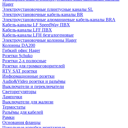
Hager
Электроустановочные плинтусные каналы SL
Электроустановочные кабель-каналы BR
Электроустановочные алюминиевые кабель-каналы BRA
Кабель-каналы LF SpeedWay ПВХ
Кабель-каналы LFF ПВХ
Кабель-каналы LFH безгалогеновые
Электроустановочные колонны Hager
Колонны DA200
Гибкий офис Hager
Розетки Schuko
Розетки 2-х полюсные
Розетки для громкоговорителей
RTV SAT розетки
Информационные розетки
Audio&Video розетки и разъёмы
Выключатели и переключатели
Светорегуляторы
Лампочки
Выключатели для жалюзи
Термостаты
Разъёмы для кабелей
Рамки
Основания фланцы
Цокольные коробки монтажные