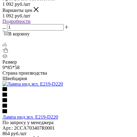
1 092
руб.
/шт
Варианты цен
1 092
руб.
/шт
Подробности
В корзину
Размер
9*85*58
Страна производства
Швейцария
Лампа инд.зел. E219-D220
По запросу у менеджера
Арт.: 2CCA703407R0001
864
руб.
/шт