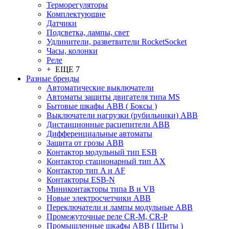
Терморегуляторы
Комплектующие
Датчики
Подсветка, лампы, свет
Удлинители, разветвители RocketSocket
Часы, колонки
Реле
+ ЕЩЕ 7
Разные бренды
Автоматические выключатели
Автоматы защиты двигателя типа MS
Бытовые шкафы ABB ( Боксы )
Выключатели нагрузки (рубильники) ABB
Дистанционные расцепители ABB
Дифференциальные автоматы
Защита от грозы ABB
Контактор модульный тип ESB
Контактор стационарный тип AX
Контактор тип A и AF
Контакторы ESB-N
Миниконтакторы типа B и VB
Новые электросчетчики ABB
Переключатели и лампы модульные ABB
Промежуточные реле CR-M, CR-P
Промышленные шкафы ABB ( Щиты )