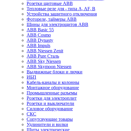
Розетки щитовые ABB
Тепловые реле для - типа A, AF, B
Устройства защитного отключения
Фотореле, таймеры ABB
Шины для электрощитов АВВ
ABB Basic 55
ABB Cosmo
ABB Dynasty
ABB Impuls
ABB Niessen Zenit
ABB Pure Сталь
ABB Sky Niessen
ABB Skymoon Niessen
Выдвижные блоки и лючки
ИБП
Кабель-каналы и колонны
Монтажное оборудование
Промышленные разъемы
Розетки для электроплит
Розетки и выключатели
Силовое оборудование
СКС
Сопутсвующие товары
Удлинители и вилки
Щиты электрические