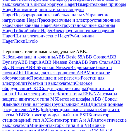
выключатели в литом корпусе Hager
Измерительные приборы
Hager
Клеммники, шины и кросс-модули
Hager
Перфорированные кабель-каналы v
Управление
нагрузками Hager
Трассировочные и электроустановочные
кабельные каналы Hager
Электроустановочные колонны
Hager
Гибкий офис Hager
Электроустановочные изделия
Hager
Щиты электрические Hager
Рубильники
Hager
Люки
Livolo
—
Переключатели и лампы модульные ABB
Кабель-каналы и колонны
ABB Basic 55
ABB Cosmo
ABB
Dynasty
ABB Impuls
ABB Niessen Zenit
ABB Pure Сталь
ABB
Sky Niessen
ABB Skymoon Niessen
Выдвижные блоки и
лючки
ИБП
Шины для электрощитов АВВ
Монтажное
оборудование
Промышленные разъемы
Розетки для
электроплит
Розетки и выключатели
Силовое
оборудование
СКС
Сопутсвующие товары
Удлинители и
вилки
Щиты электрические
Контакторы ESB-N
Автоматы
защиты двигателя типа MS
Бытовые шкафы ABB ( Боксы
)
Выключатели нагрузки (рубильники) ABB
Дистанционные
расцепители ABB
Дифференциальные автоматы
Защита от
грозы ABB
Контактор модульный тип ESB
Контактор
стационарный тип AX
Контактор тип A и AF
Автоматические
выключатели
Миниконтакторы типа B и VB
Новые
электросчетчики ABB
Промежуточные реле CR-M, CR-