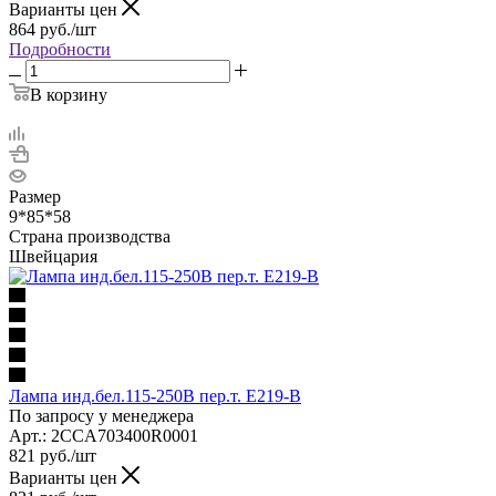
Варианты цен
864
руб.
/шт
Подробности
В корзину
Размер
9*85*58
Страна производства
Швейцария
Лампа инд.бел.115-250В пер.т. E219-B
По запросу у менеджера
Арт.: 2CCA703400R0001
821
руб.
/шт
Варианты цен