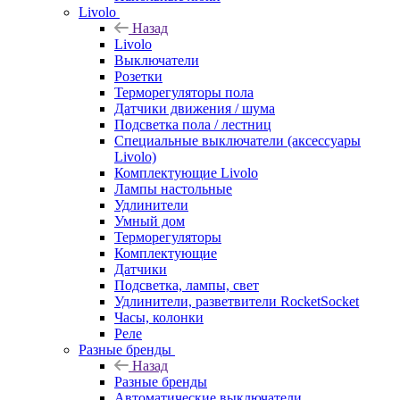
Livolo
Назад
Livolo
Выключатели
Розетки
Терморегуляторы пола
Датчики движения / шума
Подсветка пола / лестниц
Специальные выключатели (аксессуары
Livolo)
Комплектующие Livolo
Лампы настольные
Удлинители
Умный дом
Терморегуляторы
Комплектующие
Датчики
Подсветка, лампы, свет
Удлинители, разветвители RocketSocket
Часы, колонки
Реле
Разные бренды
Назад
Разные бренды
Автоматические выключатели