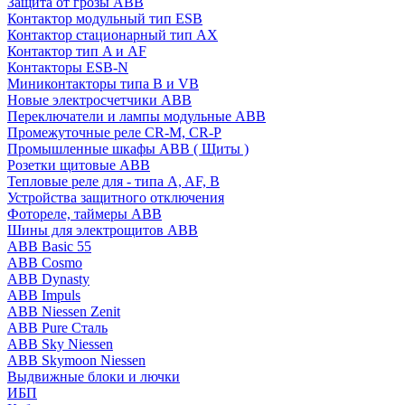
Защита от грозы ABB
Контактор модульный тип ESB
Контактор стационарный тип AX
Контактор тип A и AF
Контакторы ESB-N
Миниконтакторы типа B и VB
Новые электросчетчики ABB
Переключатели и лампы модульные ABB
Промежуточные реле CR-M, CR-P
Промышленные шкафы ABB ( Щиты )
Розетки щитовые ABB
Тепловые реле для - типа A, AF, B
Устройства защитного отключения
Фотореле, таймеры ABB
Шины для электрощитов АВВ
ABB Basic 55
ABB Cosmo
ABB Dynasty
ABB Impuls
ABB Niessen Zenit
ABB Pure Сталь
ABB Sky Niessen
ABB Skymoon Niessen
Выдвижные блоки и лючки
ИБП