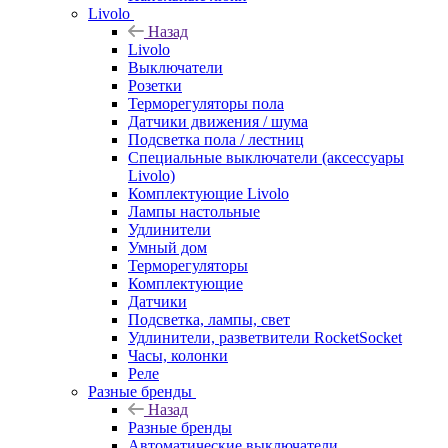
Livolo
Назад
Livolo
Выключатели
Розетки
Терморегуляторы пола
Датчики движения / шума
Подсветка пола / лестниц
Специальные выключатели (аксессуары
Livolo)
Комплектующие Livolo
Лампы настольные
Удлинители
Умный дом
Терморегуляторы
Комплектующие
Датчики
Подсветка, лампы, свет
Удлинители, разветвители RocketSocket
Часы, колонки
Реле
Разные бренды
Назад
Разные бренды
Автоматические выключатели