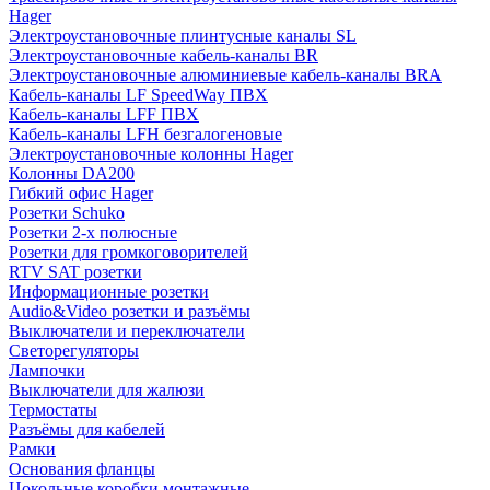
Hager
Электроустановочные плинтусные каналы SL
Электроустановочные кабель-каналы BR
Электроустановочные алюминиевые кабель-каналы BRA
Кабель-каналы LF SpeedWay ПВХ
Кабель-каналы LFF ПВХ
Кабель-каналы LFH безгалогеновые
Электроустановочные колонны Hager
Колонны DA200
Гибкий офис Hager
Розетки Schuko
Розетки 2-х полюсные
Розетки для громкоговорителей
RTV SAT розетки
Информационные розетки
Audio&Video розетки и разъёмы
Выключатели и переключатели
Светорегуляторы
Лампочки
Выключатели для жалюзи
Термостаты
Разъёмы для кабелей
Рамки
Основания фланцы
Цокольные коробки монтажные