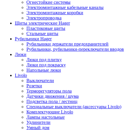
Огнестойкие системы
Электромонтажные кабельные каналы
Электромонтажные коробки
Электропроводка
Щиты электрические Hager
Пластиковые щиты
Стальные щиты
Рубильники Hager
Рубильники держатели предохранителей
Рубильники, рубильники-переключатели вводов
Люки
Люки под плитку
Люки под покраску
Напольные люки
Livolo
Выключатели
Розетки
Терморегуляторы пола
Датчики движения / шума
Подсветка пола / лестниц
Специальные выключатели (аксессуары Livolo)
Комплектующие Livolo
Лампы настольные
Удлинители
Умный дом