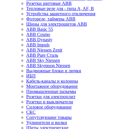
Розетки щитовые ABB
Тепловые реле для - типа A, AF, B
Устройства защитного отключения
Фотореле, таймеры ABB
Шины для электрощитов АВВ
ABB Basic 55
ABB Cosmo
ABB Dynasty
ABB Impuls
ABB Niessen Zenit
ABB Pure Сталь
ABB Sky Niessen
ABB Skymoon Niessen
Выдвижные блоки и лючки
ИБП
Кабель-каналы и колонны
Монтажное оборудование
Промышленные разъемы
Розетки для электроплит
Розетки и выключатели
Силовое оборудование
СКС
Сопутсвующие товары
Удлинители и вилки
Щиты электрические