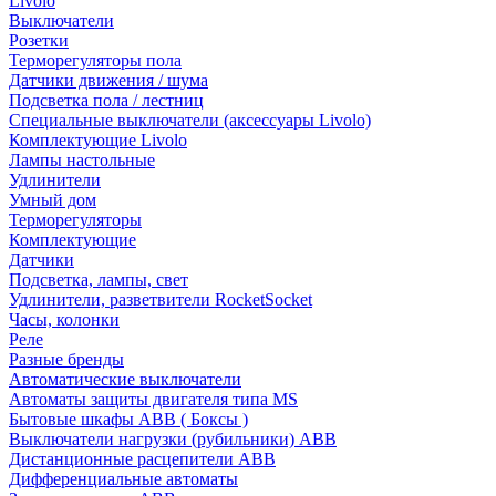
Livolo
Выключатели
Розетки
Терморегуляторы пола
Датчики движения / шума
Подсветка пола / лестниц
Специальные выключатели (аксессуары Livolo)
Комплектующие Livolo
Лампы настольные
Удлинители
Умный дом
Терморегуляторы
Комплектующие
Датчики
Подсветка, лампы, свет
Удлинители, разветвители RocketSocket
Часы, колонки
Реле
Разные бренды
Автоматические выключатели
Автоматы защиты двигателя типа MS
Бытовые шкафы ABB ( Боксы )
Выключатели нагрузки (рубильники) ABB
Дистанционные расцепители ABB
Дифференциальные автоматы