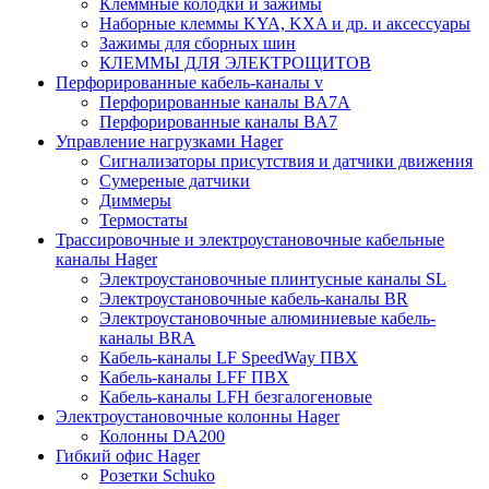
Клеммные колодки и зажимы
Наборные клеммы KYA, KXA и др. и аксессуары
Зажимы для сборных шин
КЛЕММЫ ДЛЯ ЭЛЕКТРОЩИТОВ
Перфорированные кабель-каналы v
Перфорированные каналы BA7A
Перфорированные каналы BA7
Управление нагрузками Hager
Сигнализаторы присутствия и датчики движения
Сумереные датчики
Диммеры
Термостаты
Трассировочные и электроустановочные кабельные
каналы Hager
Электроустановочные плинтусные каналы SL
Электроустановочные кабель-каналы BR
Электроустановочные алюминиевые кабель-
каналы BRA
Кабель-каналы LF SpeedWay ПВХ
Кабель-каналы LFF ПВХ
Кабель-каналы LFH безгалогеновые
Электроустановочные колонны Hager
Колонны DA200
Гибкий офис Hager
Розетки Schuko