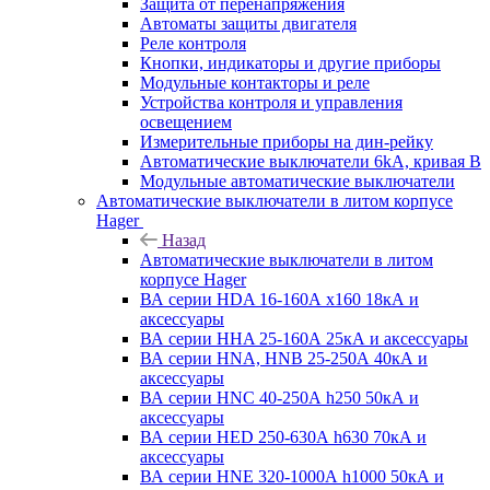
Защита от перенапряжения
Автоматы защиты двигателя
Реле контроля
Кнопки, индикаторы и другие приборы
Модульные контакторы и реле
Устройства контроля и управления
освещением
Измерительные приборы на дин-рейку
Автоматические выключатели 6kA, кривая В
Модульные автоматические выключатели
Автоматические выключатели в литом корпусе
Hager
Назад
Автоматические выключатели в литом
корпусе Hager
ВА серии HDA 16-160А x160 18кА и
аксессуары
ВА серии HHA 25-160А 25кА и аксессуары
ВА серии HNA, HNB 25-250А 40кА и
аксессуары
ВА серии HNC 40-250А h250 50кА и
аксессуары
ВА серии HED 250-630А h630 70кА и
аксессуары
ВА серии HNE 320-1000А h1000 50кА и