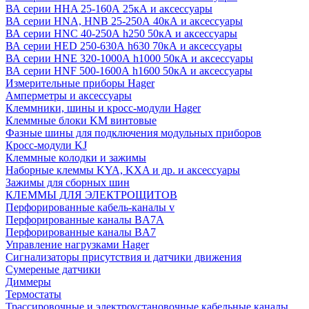
ВА серии HHA 25-160А 25кА и аксессуары
ВА серии HNA, HNB 25-250А 40кА и аксессуары
ВА серии HNC 40-250А h250 50кА и аксессуары
ВА серии HED 250-630А h630 70кА и аксессуары
ВА серии HNE 320-1000А h1000 50кА и аксессуары
ВА серии HNF 500-1600А h1600 50кА и аксессуары
Измерительные приборы Hager
Амперметры и аксессуары
Клеммники, шины и кросс-модули Hager
Клеммные блоки KM винтовые
Фазные шины для подключения модульных приборов
Кросс-модули KJ
Клеммные колодки и зажимы
Наборные клеммы KYA, KXA и др. и аксессуары
Зажимы для сборных шин
КЛЕММЫ ДЛЯ ЭЛЕКТРОЩИТОВ
Перфорированные кабель-каналы v
Перфорированные каналы BA7A
Перфорированные каналы BA7
Управление нагрузками Hager
Сигнализаторы присутствия и датчики движения
Сумереные датчики
Диммеры
Термостаты
Трассировочные и электроустановочные кабельные каналы