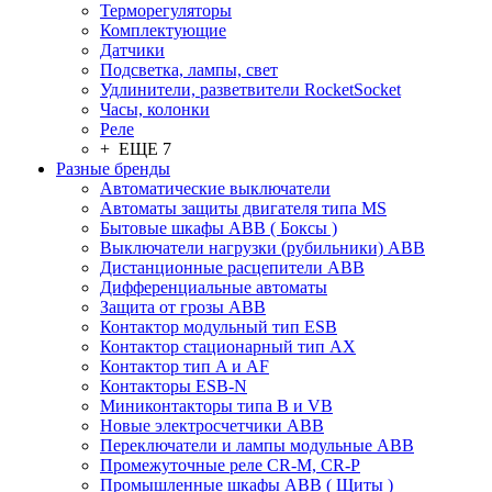
Терморегуляторы
Комплектующие
Датчики
Подсветка, лампы, свет
Удлинители, разветвители RocketSocket
Часы, колонки
Реле
+ ЕЩЕ 7
Разные бренды
Автоматические выключатели
Автоматы защиты двигателя типа MS
Бытовые шкафы ABB ( Боксы )
Выключатели нагрузки (рубильники) ABB
Дистанционные расцепители ABB
Дифференциальные автоматы
Защита от грозы ABB
Контактор модульный тип ESB
Контактор стационарный тип AX
Контактор тип A и AF
Контакторы ESB-N
Миниконтакторы типа B и VB
Новые электросчетчики ABB
Переключатели и лампы модульные ABB
Промежуточные реле CR-M, CR-P
Промышленные шкафы ABB ( Щиты )