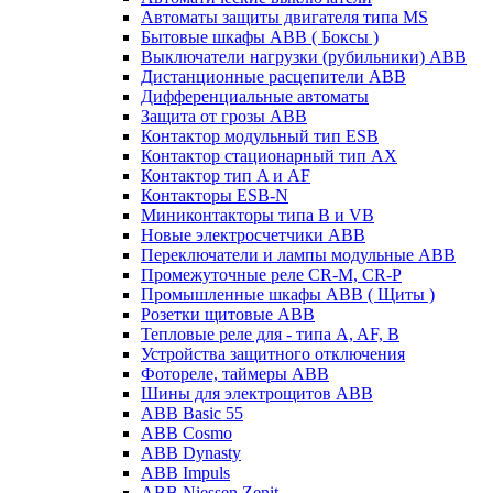
Автоматы защиты двигателя типа MS
Бытовые шкафы ABB ( Боксы )
Выключатели нагрузки (рубильники) ABB
Дистанционные расцепители ABB
Дифференциальные автоматы
Защита от грозы ABB
Контактор модульный тип ESB
Контактор стационарный тип AX
Контактор тип A и AF
Контакторы ESB-N
Миниконтакторы типа B и VB
Новые электросчетчики ABB
Переключатели и лампы модульные ABB
Промежуточные реле CR-M, CR-P
Промышленные шкафы ABB ( Щиты )
Розетки щитовые ABB
Тепловые реле для - типа A, AF, B
Устройства защитного отключения
Фотореле, таймеры ABB
Шины для электрощитов АВВ
ABB Basic 55
ABB Cosmo
ABB Dynasty
ABB Impuls
ABB Niessen Zenit