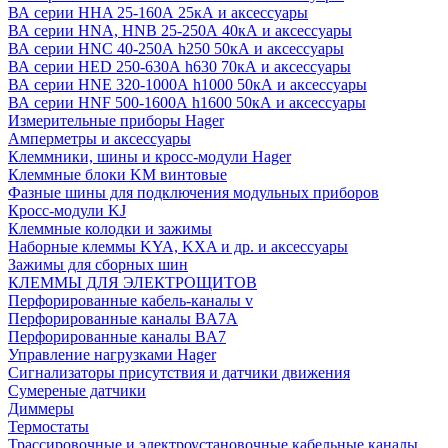
ВА серии HHA 25-160А 25кА и аксессуары
ВА серии HNA, HNB 25-250А 40кА и аксессуары
ВА серии HNC 40-250А h250 50кА и аксессуары
ВА серии HED 250-630А h630 70кА и аксессуары
ВА серии HNE 320-1000А h1000 50кА и аксессуары
ВА серии HNF 500-1600А h1600 50кА и аксессуары
Измерительные приборы Hager
Амперметры и аксессуары
Клеммники, шины и кросс-модули Hager
Клеммные блоки KM винтовые
Фазные шины для подключения модульных приборов
Кросс-модули KJ
Клеммные колодки и зажимы
Наборные клеммы KYA, KXA и др. и аксессуары
Зажимы для сборных шин
КЛЕММЫ ДЛЯ ЭЛЕКТРОЩИТОВ
Перфорированные кабель-каналы v
Перфорированные каналы BA7A
Перфорированные каналы BA7
Управление нагрузками Hager
Сигнализаторы присутствия и датчики движения
Сумереные датчики
Диммеры
Термостаты
Трассировочные и электроустановочные кабельные каналы