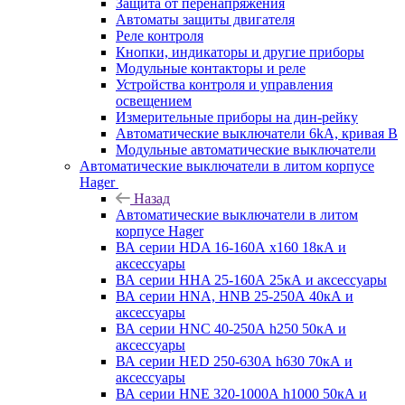
Защита от перенапряжения
Автоматы защиты двигателя
Реле контроля
Кнопки, индикаторы и другие приборы
Модульные контакторы и реле
Устройства контроля и управления
освещением
Измерительные приборы на дин-рейку
Автоматические выключатели 6kA, кривая В
Модульные автоматические выключатели
Автоматические выключатели в литом корпусе
Hager
Назад
Автоматические выключатели в литом
корпусе Hager
ВА серии HDA 16-160А x160 18кА и
аксессуары
ВА серии HHA 25-160А 25кА и аксессуары
ВА серии HNA, HNB 25-250А 40кА и
аксессуары
ВА серии HNC 40-250А h250 50кА и
аксессуары
ВА серии HED 250-630А h630 70кА и
аксессуары
ВА серии HNE 320-1000А h1000 50кА и