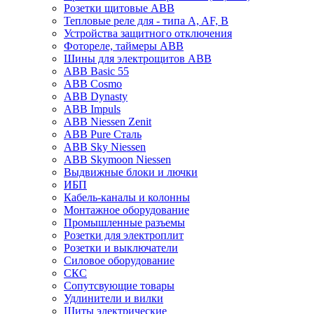
Розетки щитовые ABB
Тепловые реле для - типа A, AF, B
Устройства защитного отключения
Фотореле, таймеры ABB
Шины для электрощитов АВВ
ABB Basic 55
ABB Cosmo
ABB Dynasty
ABB Impuls
ABB Niessen Zenit
ABB Pure Сталь
ABB Sky Niessen
ABB Skymoon Niessen
Выдвижные блоки и лючки
ИБП
Кабель-каналы и колонны
Монтажное оборудование
Промышленные разъемы
Розетки для электроплит
Розетки и выключатели
Силовое оборудование
СКС
Сопутсвующие товары
Удлинители и вилки
Щиты электрические