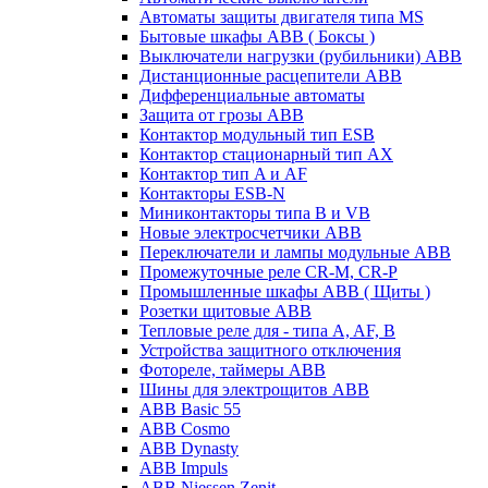
Автоматы защиты двигателя типа MS
Бытовые шкафы ABB ( Боксы )
Выключатели нагрузки (рубильники) ABB
Дистанционные расцепители ABB
Дифференциальные автоматы
Защита от грозы ABB
Контактор модульный тип ESB
Контактор стационарный тип AX
Контактор тип A и AF
Контакторы ESB-N
Миниконтакторы типа B и VB
Новые электросчетчики ABB
Переключатели и лампы модульные ABB
Промежуточные реле CR-M, CR-P
Промышленные шкафы ABB ( Щиты )
Розетки щитовые ABB
Тепловые реле для - типа A, AF, B
Устройства защитного отключения
Фотореле, таймеры ABB
Шины для электрощитов АВВ
ABB Basic 55
ABB Cosmo
ABB Dynasty
ABB Impuls
ABB Niessen Zenit