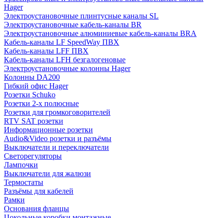
Hager
Электроустановочные плинтусные каналы SL
Электроустановочные кабель-каналы BR
Электроустановочные алюминиевые кабель-каналы BRA
Кабель-каналы LF SpeedWay ПВХ
Кабель-каналы LFF ПВХ
Кабель-каналы LFH безгалогеновые
Электроустановочные колонны Hager
Колонны DA200
Гибкий офис Hager
Розетки Schuko
Розетки 2-х полюсные
Розетки для громкоговорителей
RTV SAT розетки
Информационные розетки
Audio&Video розетки и разъёмы
Выключатели и переключатели
Светорегуляторы
Лампочки
Выключатели для жалюзи
Термостаты
Разъёмы для кабелей
Рамки
Основания фланцы
Цокольные коробки монтажные