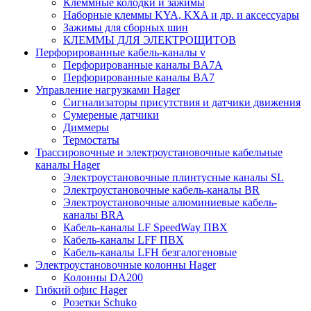
Клеммные колодки и зажимы
Наборные клеммы KYA, KXA и др. и аксессуары
Зажимы для сборных шин
КЛЕММЫ ДЛЯ ЭЛЕКТРОЩИТОВ
Перфорированные кабель-каналы v
Перфорированные каналы BA7A
Перфорированные каналы BA7
Управление нагрузками Hager
Сигнализаторы присутствия и датчики движения
Сумереные датчики
Диммеры
Термостаты
Трассировочные и электроустановочные кабельные
каналы Hager
Электроустановочные плинтусные каналы SL
Электроустановочные кабель-каналы BR
Электроустановочные алюминиевые кабель-
каналы BRA
Кабель-каналы LF SpeedWay ПВХ
Кабель-каналы LFF ПВХ
Кабель-каналы LFH безгалогеновые
Электроустановочные колонны Hager
Колонны DA200
Гибкий офис Hager
Розетки Schuko