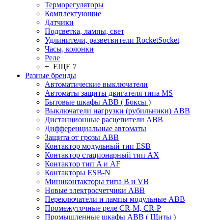
Терморегуляторы
Комплектующие
Датчики
Подсветка, лампы, свет
Удлинители, разветвители RocketSocket
Часы, колонки
Реле
+ ЕЩЕ 7
Разные бренды
Автоматические выключатели
Автоматы защиты двигателя типа MS
Бытовые шкафы ABB ( Боксы )
Выключатели нагрузки (рубильники) ABB
Дистанционные расцепители ABB
Дифференциальные автоматы
Защита от грозы ABB
Контактор модульный тип ESB
Контактор стационарный тип AX
Контактор тип A и AF
Контакторы ESB-N
Миниконтакторы типа B и VB
Новые электросчетчики ABB
Переключатели и лампы модульные ABB
Промежуточные реле CR-M, CR-P
Промышленные шкафы ABB ( Щиты )