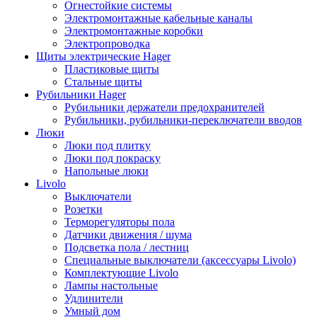
Огнестойкие системы
Электромонтажные кабельные каналы
Электромонтажные коробки
Электропроводка
Щиты электрические Hager
Пластиковые щиты
Стальные щиты
Рубильники Hager
Рубильники держатели предохранителей
Рубильники, рубильники-переключатели вводов
Люки
Люки под плитку
Люки под покраску
Напольные люки
Livolo
Выключатели
Розетки
Терморегуляторы пола
Датчики движения / шума
Подсветка пола / лестниц
Специальные выключатели (аксессуары Livolo)
Комплектующие Livolo
Лампы настольные
Удлинители
Умный дом