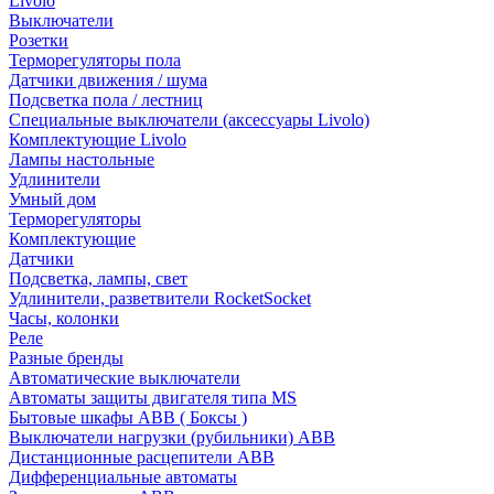
Livolo
Выключатели
Розетки
Терморегуляторы пола
Датчики движения / шума
Подсветка пола / лестниц
Специальные выключатели (аксессуары Livolo)
Комплектующие Livolo
Лампы настольные
Удлинители
Умный дом
Терморегуляторы
Комплектующие
Датчики
Подсветка, лампы, свет
Удлинители, разветвители RocketSocket
Часы, колонки
Реле
Разные бренды
Автоматические выключатели
Автоматы защиты двигателя типа MS
Бытовые шкафы ABB ( Боксы )
Выключатели нагрузки (рубильники) ABB
Дистанционные расцепители ABB
Дифференциальные автоматы