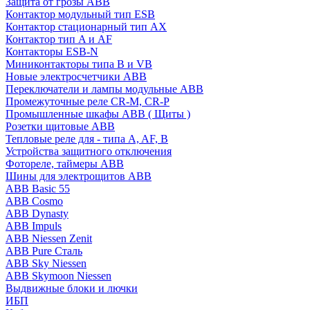
Защита от грозы ABB
Контактор модульный тип ESB
Контактор стационарный тип AX
Контактор тип A и AF
Контакторы ESB-N
Миниконтакторы типа B и VB
Новые электросчетчики ABB
Переключатели и лампы модульные ABB
Промежуточные реле CR-M, CR-P
Промышленные шкафы ABB ( Щиты )
Розетки щитовые ABB
Тепловые реле для - типа A, AF, B
Устройства защитного отключения
Фотореле, таймеры ABB
Шины для электрощитов АВВ
ABB Basic 55
ABB Cosmo
ABB Dynasty
ABB Impuls
ABB Niessen Zenit
ABB Pure Сталь
ABB Sky Niessen
ABB Skymoon Niessen
Выдвижные блоки и лючки
ИБП