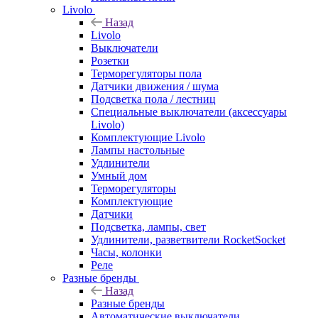
Livolo
Назад
Livolo
Выключатели
Розетки
Терморегуляторы пола
Датчики движения / шума
Подсветка пола / лестниц
Специальные выключатели (аксессуары
Livolo)
Комплектующие Livolo
Лампы настольные
Удлинители
Умный дом
Терморегуляторы
Комплектующие
Датчики
Подсветка, лампы, свет
Удлинители, разветвители RocketSocket
Часы, колонки
Реле
Разные бренды
Назад
Разные бренды
Автоматические выключатели