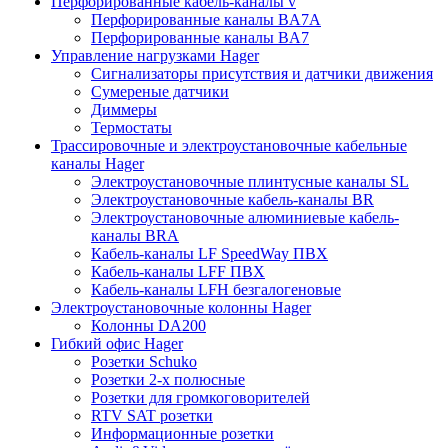
Перфорированные кабель-каналы v
Перфорированные каналы BA7A
Перфорированные каналы BA7
Управление нагрузками Hager
Сигнализаторы присутствия и датчики движения
Сумереные датчики
Диммеры
Термостаты
Трассировочные и электроустановочные кабельные
каналы Hager
Электроустановочные плинтусные каналы SL
Электроустановочные кабель-каналы BR
Электроустановочные алюминиевые кабель-
каналы BRA
Кабель-каналы LF SpeedWay ПВХ
Кабель-каналы LFF ПВХ
Кабель-каналы LFH безгалогеновые
Электроустановочные колонны Hager
Колонны DA200
Гибкий офис Hager
Розетки Schuko
Розетки 2-х полюсные
Розетки для громкоговорителей
RTV SAT розетки
Информационные розетки