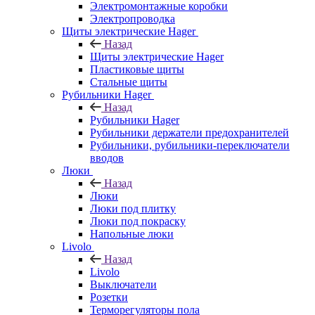
Электромонтажные коробки
Электропроводка
Щиты электрические Hager
Назад
Щиты электрические Hager
Пластиковые щиты
Стальные щиты
Рубильники Hager
Назад
Рубильники Hager
Рубильники держатели предохранителей
Рубильники, рубильники-переключатели
вводов
Люки
Назад
Люки
Люки под плитку
Люки под покраску
Напольные люки
Livolo
Назад
Livolo
Выключатели
Розетки
Терморегуляторы пола