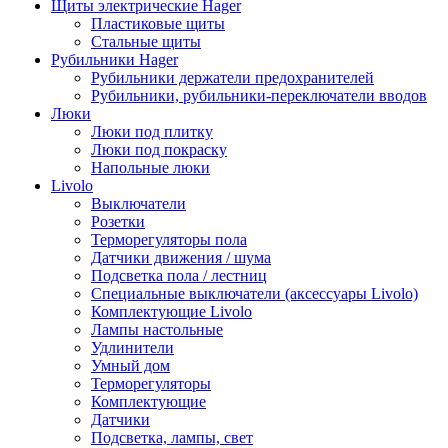
Щиты электрические Hager
Пластиковые щиты
Стальные щиты
Рубильники Hager
Рубильники держатели предохранителей
Рубильники, рубильники-переключатели вводов
Люки
Люки под плитку
Люки под покраску
Напольные люки
Livolo
Выключатели
Розетки
Терморегуляторы пола
Датчики движения / шума
Подсветка пола / лестниц
Специальные выключатели (аксессуары Livolo)
Комплектующие Livolo
Лампы настольные
Удлинители
Умный дом
Терморегуляторы
Комплектующие
Датчики
Подсветка, лампы, свет