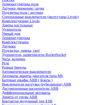
Терморегуляторы пола
Датчики движения / шума
Подсветка пола / лестниц
Специальные выключатели (аксессуары Livolo)
Комплектующие Livolo
Лампы настольные
Удлинители
Умный дом
Терморегуляторы
Комплектующие
Датчики
Подсветка, лампы, свет
Удлинители, разветвители RocketSocket
Часы, колонки
Реле
Разные бренды
Автоматические выключатели
Автоматы защиты двигателя типа MS
Бытовые шкафы ABB ( Боксы )
Выключатели нагрузки (рубильники) ABB
Дистанционные расцепители ABB
Дифференциальные автоматы
Защита от грозы ABB
Контактор модульный тип ESB