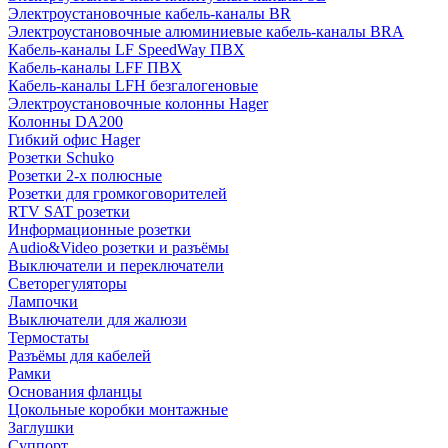
Электроустановочные кабель-каналы BR
Электроустановочные алюминиевые кабель-каналы BRA
Кабель-каналы LF SpeedWay ПВХ
Кабель-каналы LFF ПВХ
Кабель-каналы LFH безгалогеновые
Электроустановочные колонны Hager
Колонны DA200
Гибкий офис Hager
Розетки Schuko
Розетки 2-х полюсные
Розетки для громкоговорителей
RTV SAT розетки
Информационные розетки
Audio&Video розетки и разъёмы
Выключатели и переключатели
Светорегуляторы
Лампочки
Выключатели для жалюзи
Термостаты
Разъёмы для кабелей
Рамки
Основания фланцы
Цокольные коробки монтажные
Заглушки
Суппорт