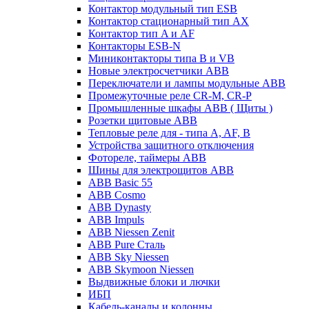
Контактор модульный тип ESB
Контактор стационарный тип AX
Контактор тип A и AF
Контакторы ESB-N
Миниконтакторы типа B и VB
Новые электросчетчики ABB
Переключатели и лампы модульные ABB
Промежуточные реле CR-M, CR-P
Промышленные шкафы ABB ( Щиты )
Розетки щитовые ABB
Тепловые реле для - типа A, AF, B
Устройства защитного отключения
Фотореле, таймеры ABB
Шины для электрощитов АВВ
ABB Basic 55
ABB Cosmo
ABB Dynasty
ABB Impuls
ABB Niessen Zenit
ABB Pure Сталь
ABB Sky Niessen
ABB Skymoon Niessen
Выдвижные блоки и лючки
ИБП
Кабель-каналы и колонны