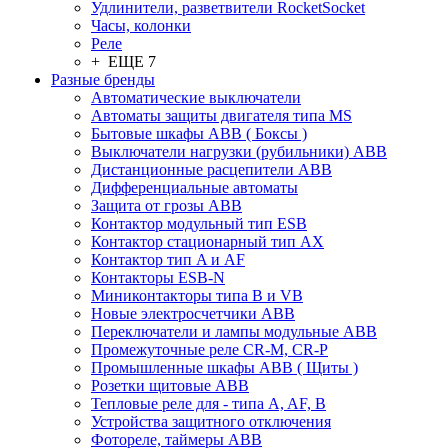
Удлинители, разветвители RocketSocket
Часы, колонки
Реле
+ ЕЩЕ 7
Разные бренды
Автоматические выключатели
Автоматы защиты двигателя типа MS
Бытовые шкафы ABB ( Боксы )
Выключатели нагрузки (рубильники) ABB
Дистанционные расцепители ABB
Дифференциальные автоматы
Защита от грозы ABB
Контактор модульный тип ESB
Контактор стационарный тип AX
Контактор тип A и AF
Контакторы ESB-N
Миниконтакторы типа B и VB
Новые электросчетчики ABB
Переключатели и лампы модульные ABB
Промежуточные реле CR-M, CR-P
Промышленные шкафы ABB ( Щиты )
Розетки щитовые ABB
Тепловые реле для - типа A, AF, B
Устройства защитного отключения
Фотореле, таймеры ABB