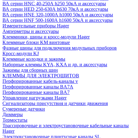
ВА серии HNC 40-250А h250 50кА и аксессуары
ВА серии HED 250-630А h630 70кА и аксессуары
ВА серии HNE 320-1000А h1000 50кА и аксессуары
ВА серии HNF 500-1600А h1600 50кА и аксессуары
Измерительные приборы Hager
Амперметры и аксессуары
Клеммники, шины и кросс-модули Hager
Клеммные блоки KM винтовые
Фазные шины для подключения модульных приборов
Кросс-модули KJ
Клеммные колодки и зажимы
Наборные клеммы KYA, KXA и др. и аксессуары
Зажимы для сборных шин
КЛЕММЫ ДЛЯ ЭЛЕКТРОЩИТОВ
Перфорированные кабель-каналы v
Перфорированные каналы BA7A
Перфорированные каналы BA7
Управление нагрузками Hager
Сигнализаторы присутствия и датчики движения
Сумереные датчики
Диммеры
Термостаты
Трассировочные и электроустановочные кабельные каналы
Hager
Электроустановочные плинтусные каналы SL