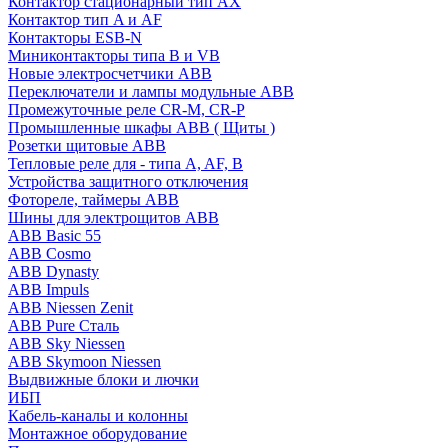
Контактор стационарный тип AX
Контактор тип A и AF
Контакторы ESB-N
Миниконтакторы типа B и VB
Новые электросчетчики ABB
Переключатели и лампы модульные ABB
Промежуточные реле CR-M, CR-P
Промышленные шкафы ABB ( Щиты )
Розетки щитовые ABB
Тепловые реле для - типа A, AF, B
Устройства защитного отключения
Фотореле, таймеры ABB
Шины для электрощитов АВВ
ABB Basic 55
ABB Cosmo
ABB Dynasty
ABB Impuls
ABB Niessen Zenit
ABB Pure Сталь
ABB Sky Niessen
ABB Skymoon Niessen
Выдвижные блоки и лючки
ИБП
Кабель-каналы и колонны
Монтажное оборудование