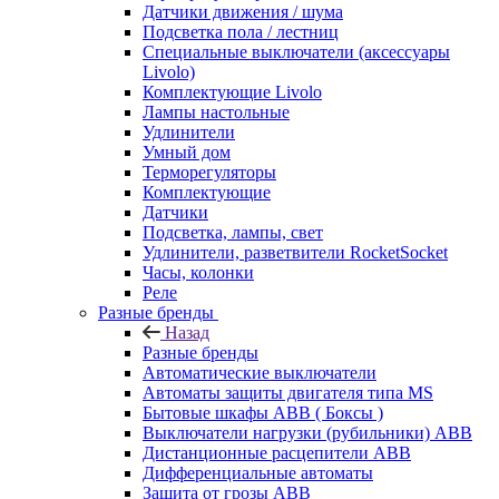
Датчики движения / шума
Подсветка пола / лестниц
Специальные выключатели (аксессуары
Livolo)
Комплектующие Livolo
Лампы настольные
Удлинители
Умный дом
Терморегуляторы
Комплектующие
Датчики
Подсветка, лампы, свет
Удлинители, разветвители RocketSocket
Часы, колонки
Реле
Разные бренды
Назад
Разные бренды
Автоматические выключатели
Автоматы защиты двигателя типа MS
Бытовые шкафы ABB ( Боксы )
Выключатели нагрузки (рубильники) ABB
Дистанционные расцепители ABB
Дифференциальные автоматы
Защита от грозы ABB