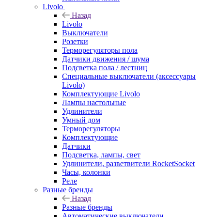
Livolo
Назад
Livolo
Выключатели
Розетки
Терморегуляторы пола
Датчики движения / шума
Подсветка пола / лестниц
Специальные выключатели (аксессуары
Livolo)
Комплектующие Livolo
Лампы настольные
Удлинители
Умный дом
Терморегуляторы
Комплектующие
Датчики
Подсветка, лампы, свет
Удлинители, разветвители RocketSocket
Часы, колонки
Реле
Разные бренды
Назад
Разные бренды
Автоматические выключатели