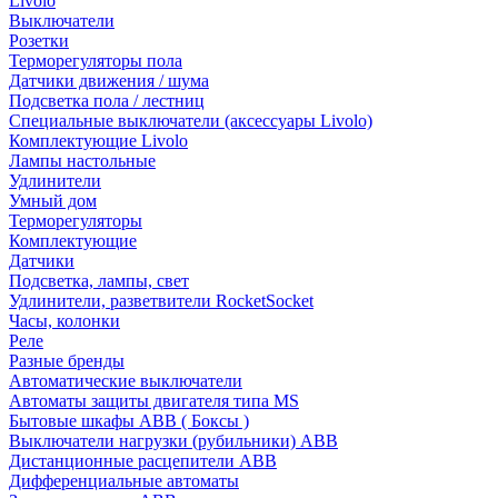
Livolo
Выключатели
Розетки
Терморегуляторы пола
Датчики движения / шума
Подсветка пола / лестниц
Специальные выключатели (аксессуары Livolo)
Комплектующие Livolo
Лампы настольные
Удлинители
Умный дом
Терморегуляторы
Комплектующие
Датчики
Подсветка, лампы, свет
Удлинители, разветвители RocketSocket
Часы, колонки
Реле
Разные бренды
Автоматические выключатели
Автоматы защиты двигателя типа MS
Бытовые шкафы ABB ( Боксы )
Выключатели нагрузки (рубильники) ABB
Дистанционные расцепители ABB
Дифференциальные автоматы