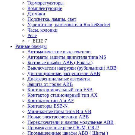
Терморегуляторы
Комплектующие
Датчики
Подсветка, лампы, свет
Удлинители, разветвители RocketSocket
Часы, колонки
Реле
+ ЕЩЕ 7
Разные бренды
Автоматические выключатели
Автоматы защиты двигателя типа MS
Бытовые шкафы ABB ( Боксы )
Выключатели нагрузки (рубильники) ABB
Дистанционные расцепители ABB
Дифференциальные автоматы
Защита от грозы ABB
Контактор модульный тип ESB
Контактор стационарный тип AX
Контактор тип A и AF
Контакторы ESB-N
Миниконтакторы типа B и VB
Новые электросчетчики ABB
Переключатели и лампы модульные ABB
Промежуточные реле CR-M, CR-P
Промышленные шкафы ABB ( Щиты )