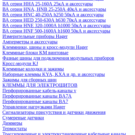
ВА серии HHA 25-160А 25кА и аксессуары
ВА серии HNA, HNB 25-250А 40кА и аксессуары
ВА серии HNC 40-250А h250 50кА и аксессуары
ВА серии HED 250-630А h630 70кА и аксессуары
ВА серии HNE 320-1000А h1000 50кА и аксессуары
ВА серии HNF 500-1600А h1600 50кА и аксессуары
Измерительные приборы Hager
Амперметры и аксессуары
Клеммники, шины и кросс-модули Hager
Клеммные блоки KM винтовые
Фазные шины для подключения модульных приборов
Кросс-модули KJ
Клеммные колодки и зажимы
Наборные клеммы KYA, KXA и др. и аксессуары
Зажимы для сборных шин
КЛЕММЫ ДЛЯ ЭЛЕКТРОЩИТОВ
Перфорированные кабель-каналы v
Перфорированные каналы BA7A
Перфорированные каналы BA7
Управление нагрузками Hager
Сигнализаторы присутствия и датчики движения
Сумереные датчики
Диммеры
Термостаты
Трассировочные и электроустановочные кабельные каналы