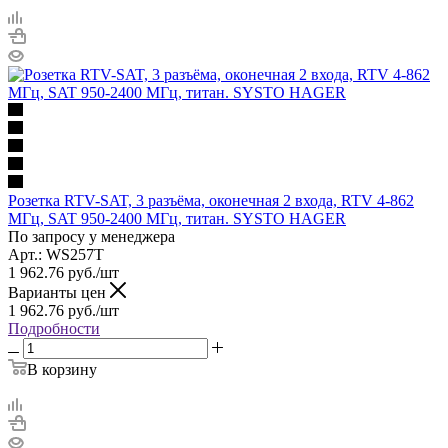
Розетка RTV-SAT, 3 разъёма, оконечная 2 входа, RTV 4-862
МГц, SAT 950-2400 МГц, титан. SYSTO HAGER
По запросу у менеджера
Арт.: WS257T
1 962.76
руб.
/шт
Варианты цен
1 962.76
руб.
/шт
Подробности
В корзину