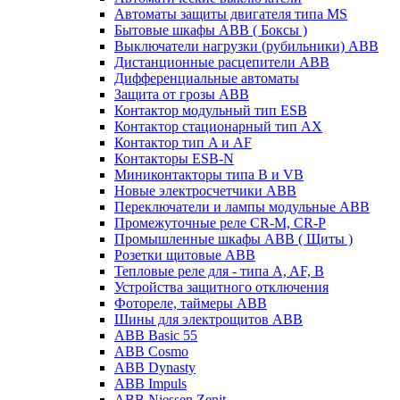
Автоматы защиты двигателя типа MS
Бытовые шкафы ABB ( Боксы )
Выключатели нагрузки (рубильники) ABB
Дистанционные расцепители ABB
Дифференциальные автоматы
Защита от грозы ABB
Контактор модульный тип ESB
Контактор стационарный тип AX
Контактор тип A и AF
Контакторы ESB-N
Миниконтакторы типа B и VB
Новые электросчетчики ABB
Переключатели и лампы модульные ABB
Промежуточные реле CR-M, CR-P
Промышленные шкафы ABB ( Щиты )
Розетки щитовые ABB
Тепловые реле для - типа A, AF, B
Устройства защитного отключения
Фотореле, таймеры ABB
Шины для электрощитов АВВ
ABB Basic 55
ABB Cosmo
ABB Dynasty
ABB Impuls
ABB Niessen Zenit