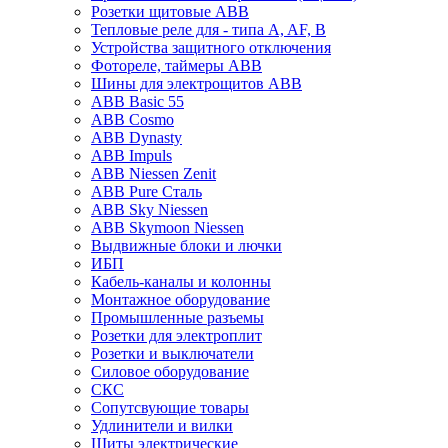
Розетки щитовые ABB
Тепловые реле для - типа A, AF, B
Устройства защитного отключения
Фотореле, таймеры ABB
Шины для электрощитов АВВ
ABB Basic 55
ABB Cosmo
ABB Dynasty
ABB Impuls
ABB Niessen Zenit
ABB Pure Сталь
ABB Sky Niessen
ABB Skymoon Niessen
Выдвижные блоки и лючки
ИБП
Кабель-каналы и колонны
Монтажное оборудование
Промышленные разъемы
Розетки для электроплит
Розетки и выключатели
Силовое оборудование
СКС
Сопутсвующие товары
Удлинители и вилки
Щиты электрические