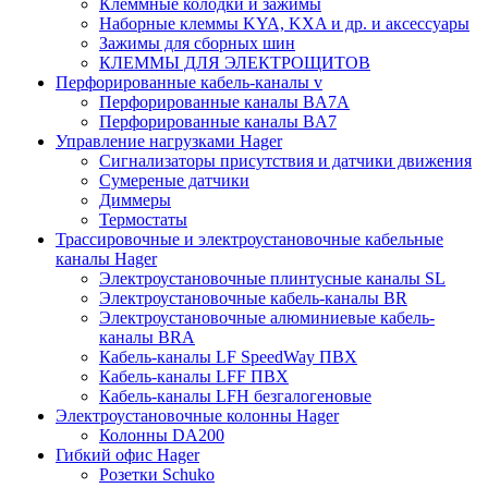
Клеммные колодки и зажимы
Наборные клеммы KYA, KXA и др. и аксессуары
Зажимы для сборных шин
КЛЕММЫ ДЛЯ ЭЛЕКТРОЩИТОВ
Перфорированные кабель-каналы v
Перфорированные каналы BA7A
Перфорированные каналы BA7
Управление нагрузками Hager
Сигнализаторы присутствия и датчики движения
Сумереные датчики
Диммеры
Термостаты
Трассировочные и электроустановочные кабельные
каналы Hager
Электроустановочные плинтусные каналы SL
Электроустановочные кабель-каналы BR
Электроустановочные алюминиевые кабель-
каналы BRA
Кабель-каналы LF SpeedWay ПВХ
Кабель-каналы LFF ПВХ
Кабель-каналы LFH безгалогеновые
Электроустановочные колонны Hager
Колонны DA200
Гибкий офис Hager
Розетки Schuko