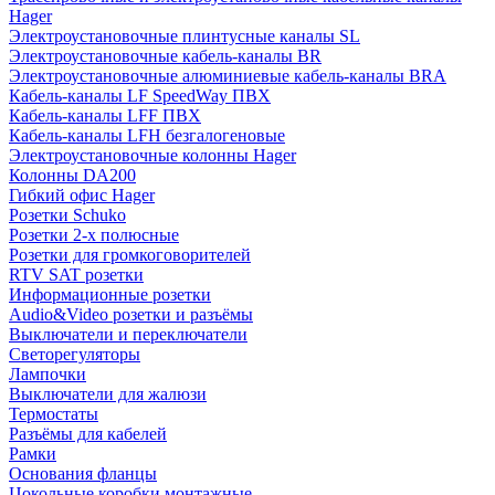
Hager
Электроустановочные плинтусные каналы SL
Электроустановочные кабель-каналы BR
Электроустановочные алюминиевые кабель-каналы BRA
Кабель-каналы LF SpeedWay ПВХ
Кабель-каналы LFF ПВХ
Кабель-каналы LFH безгалогеновые
Электроустановочные колонны Hager
Колонны DA200
Гибкий офис Hager
Розетки Schuko
Розетки 2-х полюсные
Розетки для громкоговорителей
RTV SAT розетки
Информационные розетки
Audio&Video розетки и разъёмы
Выключатели и переключатели
Светорегуляторы
Лампочки
Выключатели для жалюзи
Термостаты
Разъёмы для кабелей
Рамки
Основания фланцы
Цокольные коробки монтажные