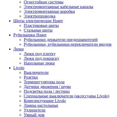
Огнестойкие системы
Электромонтажные кабельные каналы
Электромонтажные коробки
Электропроводка
Щиты электрические Hager
Пластиковые щиты
Стальные щиты
Рубильники Hager
Рубильники держатели предохранителей
Рубильники, рубильники-переключатели вводов
Люки
Люки под плитку
Люки под покраску
Напольные люки
Livolo
Выключатели
Розетки
Терморегуляторы пола
Датчики движения / шума
Подсветка пола / лестниц
Специальные выключатели (аксессуары Livolo)
Комплектующие Livolo
Лампы настольные
Удлинители
Умный дом