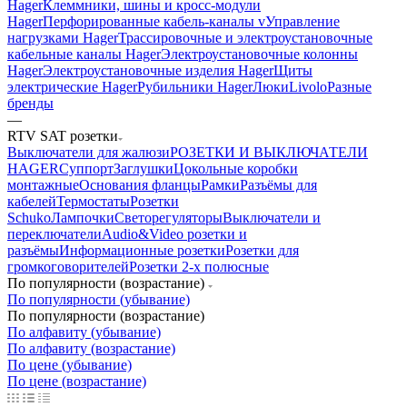
Hager
Клеммники, шины и кросс-модули
Hager
Перфорированные кабель-каналы v
Управление
нагрузками Hager
Трассировочные и электроустановочные
кабельные каналы Hager
Электроустановочные колонны
Hager
Электроустановочные изделия Hager
Щиты
электрические Hager
Рубильники Hager
Люки
Livolo
Разные
бренды
—
RTV SAT розетки
Выключатели для жалюзи
РОЗЕТКИ И ВЫКЛЮЧАТЕЛИ
HAGER
Суппорт
Заглушки
Цокольные коробки
монтажные
Основания фланцы
Рамки
Разъёмы для
кабелей
Термостаты
Розетки
Schuko
Лампочки
Светорегуляторы
Выключатели и
переключатели
Audio&Video розетки и
разъёмы
Информационные розетки
Розетки для
громкоговорителей
Розетки 2-х полюсные
По популярности (возрастание)
По популярности (убывание)
По популярности (возрастание)
По алфавиту (убывание)
По алфавиту (возрастание)
По цене (убывание)
По цене (возрастание)