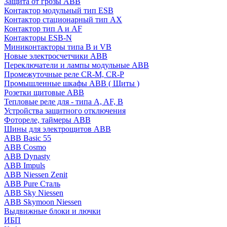
Защита от грозы ABB
Контактор модульный тип ESB
Контактор стационарный тип AX
Контактор тип A и AF
Контакторы ESB-N
Миниконтакторы типа B и VB
Новые электросчетчики ABB
Переключатели и лампы модульные ABB
Промежуточные реле CR-M, CR-P
Промышленные шкафы ABB ( Щиты )
Розетки щитовые ABB
Тепловые реле для - типа A, AF, B
Устройства защитного отключения
Фотореле, таймеры ABB
Шины для электрощитов АВВ
ABB Basic 55
ABB Cosmo
ABB Dynasty
ABB Impuls
ABB Niessen Zenit
ABB Pure Сталь
ABB Sky Niessen
ABB Skymoon Niessen
Выдвижные блоки и лючки
ИБП