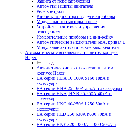
Защита от перенапряжения
Автоматы защиты двигателя
Реле контроля
Кнопки, индикаторы и другие приборы
Модульные контакторы и реле
Устройства контроля и управления
освещением
Измерительные приборы на дин-рейку
Автоматические выключатели 6kA, кривая В
Модульные автоматические выключатели
Автоматические выключатели в литом корпусе
Hager
Назад
Автоматические выключатели в литом
корпусе Hager
ВА серии HDA 16-160А x160 18кА и
аксессуары
ВА серии HHA 25-160А 25кА и аксессуары
ВА серии HNA, HNB 25-250А 40кА и
аксессуары
ВА серии HNC 40-250А h250 50кА и
аксессуары
ВА серии HED 250-630А h630 70кА и
аксессуары
ВА серии HNE 320-1000А h1000 50кА и