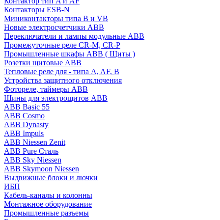
Контактор тип A и AF
Контакторы ESB-N
Миниконтакторы типа B и VB
Новые электросчетчики ABB
Переключатели и лампы модульные ABB
Промежуточные реле CR-M, CR-P
Промышленные шкафы ABB ( Щиты )
Розетки щитовые ABB
Тепловые реле для - типа A, AF, B
Устройства защитного отключения
Фотореле, таймеры ABB
Шины для электрощитов АВВ
ABB Basic 55
ABB Cosmo
ABB Dynasty
ABB Impuls
ABB Niessen Zenit
ABB Pure Сталь
ABB Sky Niessen
ABB Skymoon Niessen
Выдвижные блоки и лючки
ИБП
Кабель-каналы и колонны
Монтажное оборудование
Промышленные разъемы