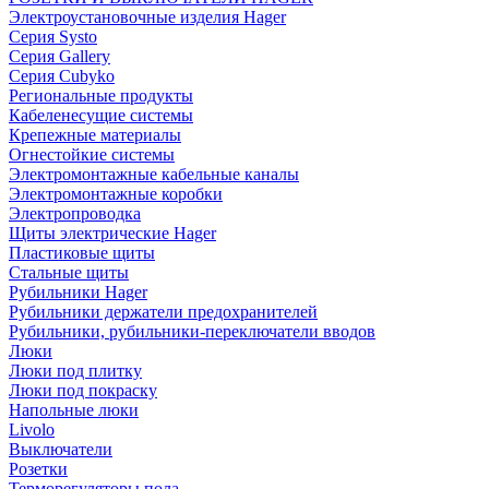
Электроустановочные изделия Hager
Серия Systo
Серия Gallery
Серия Cubyko
Региональные продукты
Кабеленесущие системы
Крепежные материалы
Огнестойкие системы
Электромонтажные кабельные каналы
Электромонтажные коробки
Электропроводка
Щиты электрические Hager
Пластиковые щиты
Стальные щиты
Рубильники Hager
Рубильники держатели предохранителей
Рубильники, рубильники-переключатели вводов
Люки
Люки под плитку
Люки под покраску
Напольные люки
Livolo
Выключатели
Розетки
Терморегуляторы пола