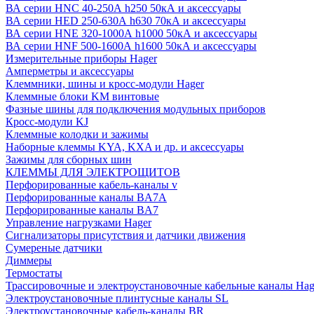
ВА серии HNC 40-250А h250 50кА и аксессуары
ВА серии HED 250-630А h630 70кА и аксессуары
ВА серии HNE 320-1000А h1000 50кА и аксессуары
ВА серии HNF 500-1600А h1600 50кА и аксессуары
Измерительные приборы Hager
Амперметры и аксессуары
Клеммники, шины и кросс-модули Hager
Клеммные блоки KM винтовые
Фазные шины для подключения модульных приборов
Кросс-модули KJ
Клеммные колодки и зажимы
Наборные клеммы KYA, KXA и др. и аксессуары
Зажимы для сборных шин
КЛЕММЫ ДЛЯ ЭЛЕКТРОЩИТОВ
Перфорированные кабель-каналы v
Перфорированные каналы BA7A
Перфорированные каналы BA7
Управление нагрузками Hager
Сигнализаторы присутствия и датчики движения
Сумереные датчики
Диммеры
Термостаты
Трассировочные и электроустановочные кабельные каналы Hag
Электроустановочные плинтусные каналы SL
Электроустановочные кабель-каналы BR