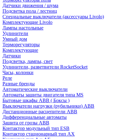
Датчики движения / шума
Подсветка пола / лестниц
Специальные выключатели (аксессуары Livolo)
Комплектующие Livolo
Лампы настольные
Удлинители
Умный дом
Терморегуляторы
Комплектующие
Датчики
Подсветка, лампы, свет
Удлинители, разветвители RocketSocket
Часы, колонки
Реле
Разные бренды
Автоматические выключатели
Автоматы защиты двигателя типа MS
Бытовые шкафы ABB ( Боксы )
Выключатели нагрузки (рубильники) ABB
Дистанционные расцепители ABB
Дифференциальные автоматы
Защита от грозы ABB
Контактор модульный тип ESB
Контактор стационарный тип AX