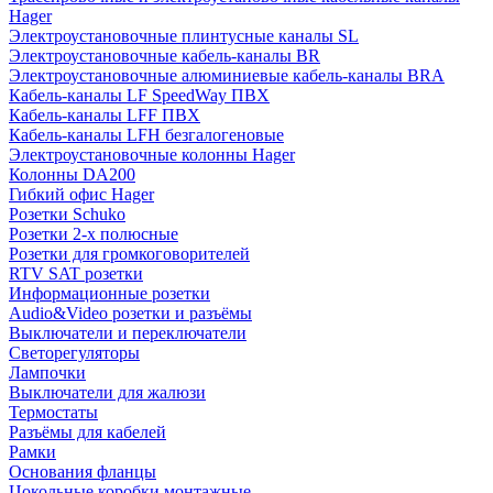
Hager
Электроустановочные плинтусные каналы SL
Электроустановочные кабель-каналы BR
Электроустановочные алюминиевые кабель-каналы BRA
Кабель-каналы LF SpeedWay ПВХ
Кабель-каналы LFF ПВХ
Кабель-каналы LFH безгалогеновые
Электроустановочные колонны Hager
Колонны DA200
Гибкий офис Hager
Розетки Schuko
Розетки 2-х полюсные
Розетки для громкоговорителей
RTV SAT розетки
Информационные розетки
Audio&Video розетки и разъёмы
Выключатели и переключатели
Светорегуляторы
Лампочки
Выключатели для жалюзи
Термостаты
Разъёмы для кабелей
Рамки
Основания фланцы
Цокольные коробки монтажные