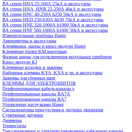
ВА серии HHA 25-160А 25кА и аксессуары
ВА серии HNA, HNB 25-250А 40кА и аксессуары
ВА серии HNC 40-250А h250 50кА и аксессуары
ВА серии HED 250-630А h630 70кА и аксессуары
ВА серии HNE 320-1000А h1000 50кА и аксессуары
ВА серии HNF 500-1600А h1600 50кА и аксессуары
Измерительные приборы Hager
Амперметры и аксессуары
Клеммники, шины и кросс-модули Hager
Клеммные блоки KM винтовые
Фазные шины для подключения модульных приборов
Кросс-модули KJ
Клеммные колодки и зажимы
Наборные клеммы KYA, KXA и др. и аксессуары
Зажимы для сборных шин
КЛЕММЫ ДЛЯ ЭЛЕКТРОЩИТОВ
Перфорированные кабель-каналы v
Перфорированные каналы BA7A
Перфорированные каналы BA7
Управление нагрузками Hager
Сигнализаторы присутствия и датчики движения
Сумереные датчики
Диммеры
Термостаты
Трассировочные и электроустановочные кабельные каналы