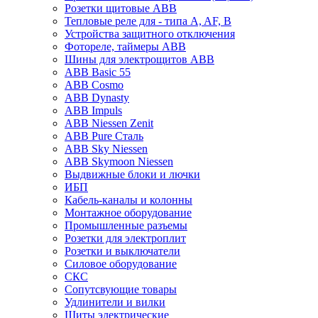
Розетки щитовые ABB
Тепловые реле для - типа A, AF, B
Устройства защитного отключения
Фотореле, таймеры ABB
Шины для электрощитов АВВ
ABB Basic 55
ABB Cosmo
ABB Dynasty
ABB Impuls
ABB Niessen Zenit
ABB Pure Сталь
ABB Sky Niessen
ABB Skymoon Niessen
Выдвижные блоки и лючки
ИБП
Кабель-каналы и колонны
Монтажное оборудование
Промышленные разъемы
Розетки для электроплит
Розетки и выключатели
Силовое оборудование
СКС
Сопутсвующие товары
Удлинители и вилки
Щиты электрические