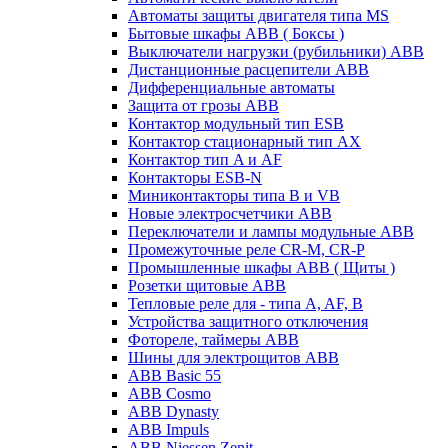
Автоматы защиты двигателя типа MS
Бытовые шкафы ABB ( Боксы )
Выключатели нагрузки (рубильники) ABB
Дистанционные расцепители ABB
Дифференциальные автоматы
Защита от грозы ABB
Контактор модульный тип ESB
Контактор стационарный тип AX
Контактор тип A и AF
Контакторы ESB-N
Миниконтакторы типа B и VB
Новые электросчетчики ABB
Переключатели и лампы модульные ABB
Промежуточные реле CR-M, CR-P
Промышленные шкафы ABB ( Щиты )
Розетки щитовые ABB
Тепловые реле для - типа A, AF, B
Устройства защитного отключения
Фотореле, таймеры ABB
Шины для электрощитов АВВ
ABB Basic 55
ABB Cosmo
ABB Dynasty
ABB Impuls
ABB Niessen Zenit