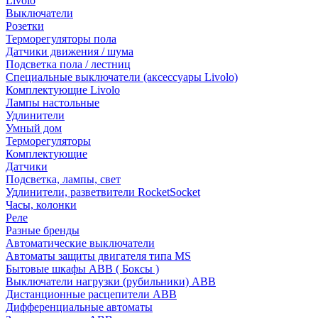
Livolo
Выключатели
Розетки
Терморегуляторы пола
Датчики движения / шума
Подсветка пола / лестниц
Специальные выключатели (аксессуары Livolo)
Комплектующие Livolo
Лампы настольные
Удлинители
Умный дом
Терморегуляторы
Комплектующие
Датчики
Подсветка, лампы, свет
Удлинители, разветвители RocketSocket
Часы, колонки
Реле
Разные бренды
Автоматические выключатели
Автоматы защиты двигателя типа MS
Бытовые шкафы ABB ( Боксы )
Выключатели нагрузки (рубильники) ABB
Дистанционные расцепители ABB
Дифференциальные автоматы