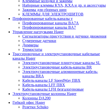
Клеммные колодки и зажимы
Наборные клеммы KYA, KXA и др. и аксессуары
Зажимы для сборных шин
КЛЕММЫ ДЛЯ ЭЛЕКТРОЩИТОВ
Перфорированные кабель-каналы v
Перфорированные каналы BA7A
Перфорированные каналы BA7
Управление нагрузками Hager
Сигнализаторы присутствия и датчики движения
Сумереные датчики
Диммеры
Термостаты
Трассировочные и электроустановочные кабельные
каналы Hager
Электроустановочные плинтусные каналы SL
Электроустановочные кабель-каналы BR
Электроустановочные алюминиевые кабель-
каналы BRA
Кабель-каналы LF SpeedWay ПВХ
Кабель-каналы LFF ПВХ
Кабель-каналы LFH безгалогеновые
Электроустановочные колонны Hager
Колонны DA200
Гибкий офис Hager
Розетки Schuko