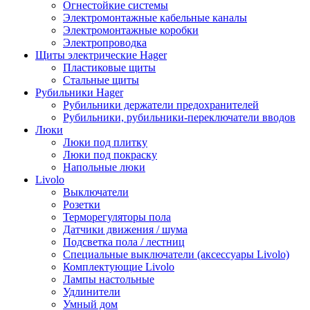
Огнестойкие системы
Электромонтажные кабельные каналы
Электромонтажные коробки
Электропроводка
Щиты электрические Hager
Пластиковые щиты
Стальные щиты
Рубильники Hager
Рубильники держатели предохранителей
Рубильники, рубильники-переключатели вводов
Люки
Люки под плитку
Люки под покраску
Напольные люки
Livolo
Выключатели
Розетки
Терморегуляторы пола
Датчики движения / шума
Подсветка пола / лестниц
Специальные выключатели (аксессуары Livolo)
Комплектующие Livolo
Лампы настольные
Удлинители
Умный дом