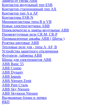
Защита от грозы ABB
Контактор модульный тип ESB
Контактор стационарный тип AX
Контактор тип A и AF
Контакторы ESB-N
Миниконтакторы типа B и VB
Новые электросчетчики ABB
Переключатели и лампы модульные ABB
Промежуточные реле CR-M, CR-P
Промышленные шкафы ABB ( Щиты )
Розетки щитовые ABB
Тепловые реле для - типа A, AF, B
Устройства защитного отключения
Фотореле, таймеры ABB
Шины для электрощитов АВВ
ABB Basic 55
ABB Cosmo
ABB Dynasty
ABB Impuls
ABB Niessen Zenit
ABB Pure Сталь
ABB Sky Niessen
ABB Skymoon Niessen
Выдвижные блоки и лючки
ИБП