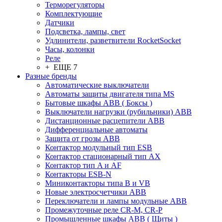
Терморегуляторы
Комплектующие
Датчики
Подсветка, лампы, свет
Удлинители, разветвители RocketSocket
Часы, колонки
Реле
+ ЕЩЕ 7
Разные бренды
Автоматические выключатели
Автоматы защиты двигателя типа MS
Бытовые шкафы ABB ( Боксы )
Выключатели нагрузки (рубильники) ABB
Дистанционные расцепители ABB
Дифференциальные автоматы
Защита от грозы ABB
Контактор модульный тип ESB
Контактор стационарный тип AX
Контактор тип A и AF
Контакторы ESB-N
Миниконтакторы типа B и VB
Новые электросчетчики ABB
Переключатели и лампы модульные ABB
Промежуточные реле CR-M, CR-P
Промышленные шкафы ABB ( Щиты )