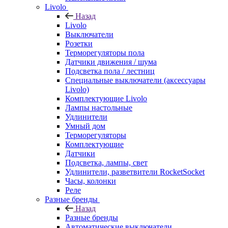
Livolo
Назад
Livolo
Выключатели
Розетки
Терморегуляторы пола
Датчики движения / шума
Подсветка пола / лестниц
Специальные выключатели (аксессуары
Livolo)
Комплектующие Livolo
Лампы настольные
Удлинители
Умный дом
Терморегуляторы
Комплектующие
Датчики
Подсветка, лампы, свет
Удлинители, разветвители RocketSocket
Часы, колонки
Реле
Разные бренды
Назад
Разные бренды
Автоматические выключатели