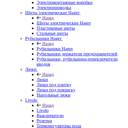
Электромонтажные коробки
Электропроводка
Щиты электрические Hager
Назад
Щиты электрические Hager
Пластиковые щиты
Стальные щиты
Рубильники Hager
Назад
Рубильники Hager
Рубильники держатели предохранителей
Рубильники, рубильники-переключатели
вводов
Люки
Назад
Люки
Люки под плитку
Люки под покраску
Напольные люки
Livolo
Назад
Livolo
Выключатели
Розетки
Терморегуляторы пола