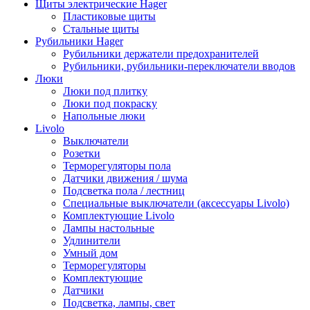
Щиты электрические Hager
Пластиковые щиты
Стальные щиты
Рубильники Hager
Рубильники держатели предохранителей
Рубильники, рубильники-переключатели вводов
Люки
Люки под плитку
Люки под покраску
Напольные люки
Livolo
Выключатели
Розетки
Терморегуляторы пола
Датчики движения / шума
Подсветка пола / лестниц
Специальные выключатели (аксессуары Livolo)
Комплектующие Livolo
Лампы настольные
Удлинители
Умный дом
Терморегуляторы
Комплектующие
Датчики
Подсветка, лампы, свет