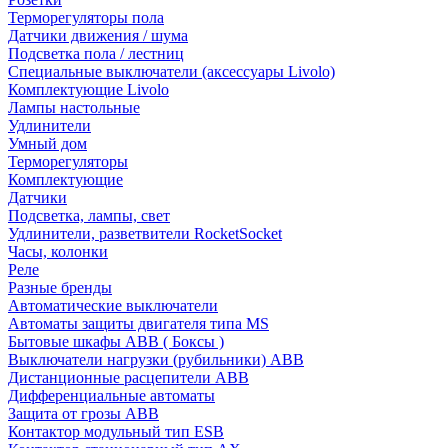
Терморегуляторы пола
Датчики движения / шума
Подсветка пола / лестниц
Специальные выключатели (аксессуары Livolo)
Комплектующие Livolo
Лампы настольные
Удлинители
Умный дом
Терморегуляторы
Комплектующие
Датчики
Подсветка, лампы, свет
Удлинители, разветвители RocketSocket
Часы, колонки
Реле
Разные бренды
Автоматические выключатели
Автоматы защиты двигателя типа MS
Бытовые шкафы ABB ( Боксы )
Выключатели нагрузки (рубильники) ABB
Дистанционные расцепители ABB
Дифференциальные автоматы
Защита от грозы ABB
Контактор модульный тип ESB