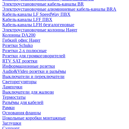
Электроустановочные кабель-каналы BR
Электроустановочные алюминиевые кабель-каналы BRA
Кабель-каналы LF SpeedWay ПВХ
Кабель-каналы LFF ПВХ
Кабель-каналы LFH безгалогеновые
Электроустановочные колонны Hager
Колонны DA200
Гибкий офис Hager
Розетки Schuko
Розетки 2-х полюсные
Розетки для громкоговорителей
RTV SAT розетки
Информационные розетки
Audio&Video розетки и разъёмы
Выключатели и переключатели
Светорегуляторы
Лампочки
Выключатели для жалюзи
Термостаты
Разъёмы для кабелей
Рамки
Основания фланцы
Цокольные коробки монтажные
Заглушки
Суппорт