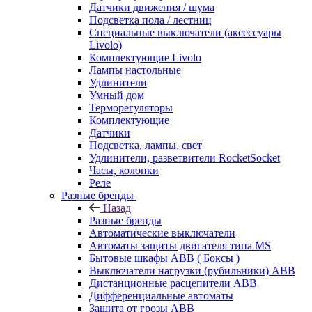
Датчики движения / шума
Подсветка пола / лестниц
Специальные выключатели (аксессуары
Livolo)
Комплектующие Livolo
Лампы настольные
Удлинители
Умный дом
Терморегуляторы
Комплектующие
Датчики
Подсветка, лампы, свет
Удлинители, разветвители RocketSocket
Часы, колонки
Реле
Разные бренды
Назад
Разные бренды
Автоматические выключатели
Автоматы защиты двигателя типа MS
Бытовые шкафы ABB ( Боксы )
Выключатели нагрузки (рубильники) ABB
Дистанционные расцепители ABB
Дифференциальные автоматы
Защита от грозы ABB