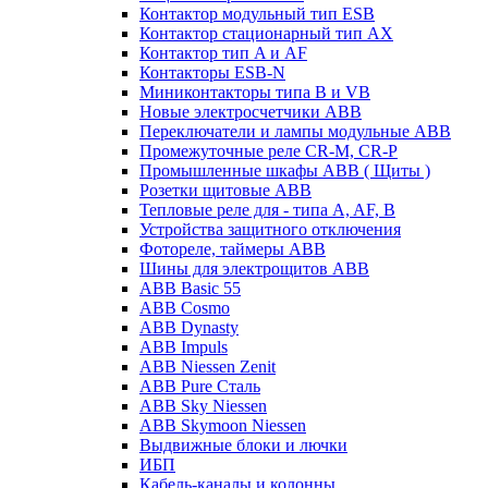
Контактор модульный тип ESB
Контактор стационарный тип AX
Контактор тип A и AF
Контакторы ESB-N
Миниконтакторы типа B и VB
Новые электросчетчики ABB
Переключатели и лампы модульные ABB
Промежуточные реле CR-M, CR-P
Промышленные шкафы ABB ( Щиты )
Розетки щитовые ABB
Тепловые реле для - типа A, AF, B
Устройства защитного отключения
Фотореле, таймеры ABB
Шины для электрощитов АВВ
ABB Basic 55
ABB Cosmo
ABB Dynasty
ABB Impuls
ABB Niessen Zenit
ABB Pure Сталь
ABB Sky Niessen
ABB Skymoon Niessen
Выдвижные блоки и лючки
ИБП
Кабель-каналы и колонны