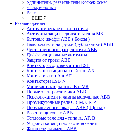
Удлинители, разветвители RocketSocket
Часы, колонки
Реле
+ ЕЩЕ 7
Разные бренды
Автоматические выключатели
Автоматы защиты двигателя типа MS
Бытовые шкафы ABB ( Боксы )
Выключатели нагрузки (рубильники) ABB
Дистанционные расцепители ABB
Дифференциальные автоматы
Защита от грозы ABB
Контактор модульный тип ESB
Контактор стационарный тип AX
Контактор тип A и AF
Контакторы ESB-N
Миниконтакторы типа B и VB
Новые электросчетчики ABB
Переключатели и лампы модульные ABB
Промежуточные реле CR-M, CR-P
Промышленные шкафы ABB ( Щиты )
Розетки щитовые ABB
Тепловые реле для - типа A, AF, B
Устройства защитного отключения
Фотореле, таймеры ABB