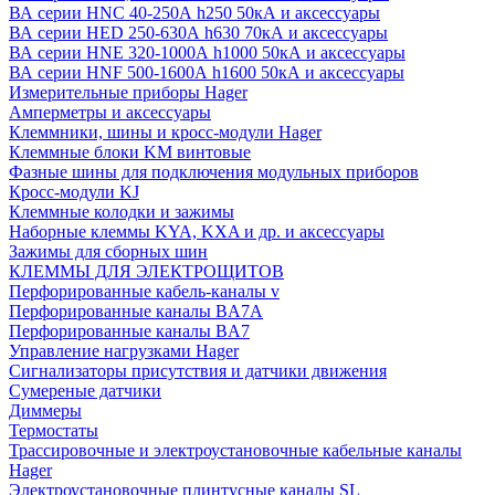
ВА серии HNC 40-250А h250 50кА и аксессуары
ВА серии HED 250-630А h630 70кА и аксессуары
ВА серии HNE 320-1000А h1000 50кА и аксессуары
ВА серии HNF 500-1600А h1600 50кА и аксессуары
Измерительные приборы Hager
Амперметры и аксессуары
Клеммники, шины и кросс-модули Hager
Клеммные блоки KM винтовые
Фазные шины для подключения модульных приборов
Кросс-модули KJ
Клеммные колодки и зажимы
Наборные клеммы KYA, KXA и др. и аксессуары
Зажимы для сборных шин
КЛЕММЫ ДЛЯ ЭЛЕКТРОЩИТОВ
Перфорированные кабель-каналы v
Перфорированные каналы BA7A
Перфорированные каналы BA7
Управление нагрузками Hager
Сигнализаторы присутствия и датчики движения
Сумереные датчики
Диммеры
Термостаты
Трассировочные и электроустановочные кабельные каналы
Hager
Электроустановочные плинтусные каналы SL