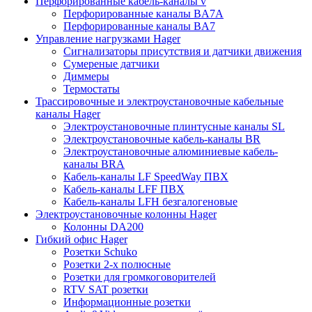
Перфорированные кабель-каналы v
Перфорированные каналы BA7A
Перфорированные каналы BA7
Управление нагрузками Hager
Сигнализаторы присутствия и датчики движения
Сумереные датчики
Диммеры
Термостаты
Трассировочные и электроустановочные кабельные
каналы Hager
Электроустановочные плинтусные каналы SL
Электроустановочные кабель-каналы BR
Электроустановочные алюминиевые кабель-
каналы BRA
Кабель-каналы LF SpeedWay ПВХ
Кабель-каналы LFF ПВХ
Кабель-каналы LFH безгалогеновые
Электроустановочные колонны Hager
Колонны DA200
Гибкий офис Hager
Розетки Schuko
Розетки 2-х полюсные
Розетки для громкоговорителей
RTV SAT розетки
Информационные розетки