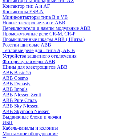
Контактор стационарный тип AX
Контактор тип A и AF
Контакторы ESB-N
Миниконтакторы типа B и VB
Новые электросчетчики ABB
Переключатели и лампы модульные ABB
Промежуточные реле CR-M, CR-P
Промышленные шкафы ABB ( Щиты )
Розетки щитовые ABB
Тепловые реле для - типа A, AF, B
Устройства защитного отключения
Фотореле, таймеры ABB
Шины для электрощитов АВВ
ABB Basic 55
ABB Cosmo
ABB Dynasty
ABB Impuls
ABB Niessen Zenit
ABB Pure Сталь
ABB Sky Niessen
ABB Skymoon Niessen
Выдвижные блоки и лючки
ИБП
Кабель-каналы и колонны
Монтажное оборудование